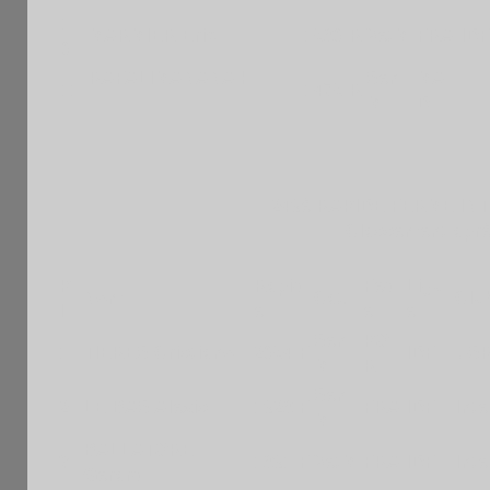
1
MARMIER Eric
1580 R
VetM
FRA
IDF
0
RAFALIMANANA H
Sen
MA
11
1475 R
M
D
249è RAPIDE FERME IN
Classement aprè
P
Rapid
Fed
Ligu
Nom
Cat.
Clu
l
e
e
e
Sen
PO
1
TIERES Cristiano
2054 F
IDF
USR
M
R
Sen
2
LE BAS Alexis
1928 F
FRA
IDF
Int
M
BALLATORE
3
1891 F
VetM
FRA
IDF
Int
Gerard