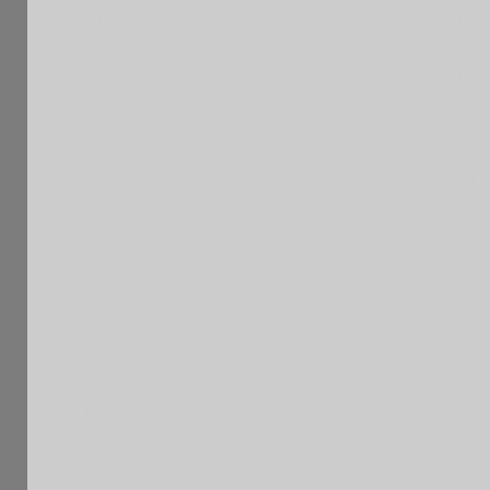
4
ALBERTELLI Max
1150 N
VetM
FRA
IDF
5
GABELICA Marco
1157 F
SepM
FRA
IDF
6
RAFALIMANANA Hary
1218 F
SenM
FRA
IDF
M7514103 BLITZ
Classement aprè
P
Fed
Ligu
Nom
Blitz
Cat.
l
e
e
Sen
1
LE BAS Alexis
1841 F
FRA
IDF
M
1900
2
BALLATORE Gerard
VetM
FRA
IDF
N
Sen
3
TIERES Cristiano
1998 F
POR
IDF
M
Sep
4
LJUBOTINA Lazo
1924 F
FRA
CVL
C
M