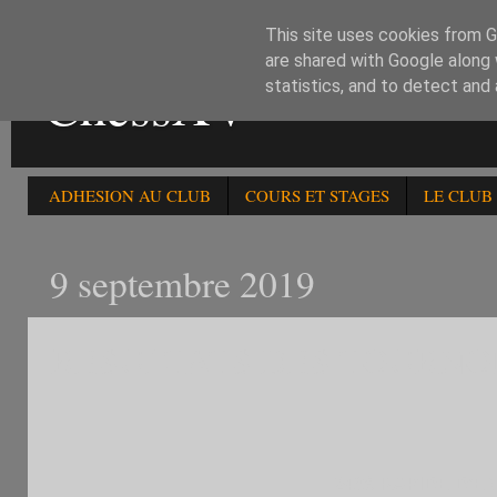
This site uses cookies from Go
are shared with Google along 
ChessXV
statistics, and to detect and
ADHESION AU CLUB
COURS ET STAGES
LE CLUB
9 septembre 2019
RESULTATS DES TOURNOIS
248è RAPIDE D'