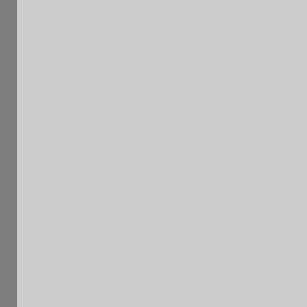
Classement aprè
Rapid
Fed
Lig
Pl
Nom
Cat.
e
e
e
Sen
1
LE BAS Alexis
1928 R
FRA
IDF
M
2
BALLATORE Gerard
1891 R
VetM
FRA
IDF
Sen
3
TIERES Cristiano
2054 R
POR
IDF
M
Sen
4
LEVY Kevin
1702 R
FRA
IDF
M
Sen
5
FURET Alban
1700 R
FRA
IDF
M
Sen
6
CLAIR Michael
1636 R
FRA
HD
M
7
PHAM Hieu
1751 R
VetM
FRA
IDF
Sen
8
RUBINI Xavier
1525 R
FRA
IDF
M
9
ALBERTELLI Max
1150 R
VetM
FRA
IDF