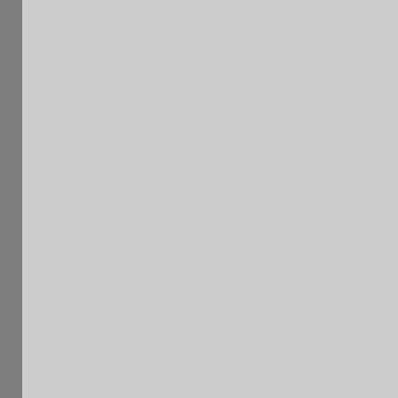
Sep
4
LJUBOTINA Lazo
1917 F
FRA
CVL
Chev
M
TERRAZZONI
1790
5
SenF
FRA
BRE
Ech
Claire
N
Sen
6
CLAIR Michael
1636 F
FRA
HDF
Ech
M
DIDIERJEAN
1780
Sep
C.E
7
FRA
IDF
Tristan
N
M
Ro
1700
Sen
8
FURET Alban
FRA
IDF
Int
N
M
249è RAPIDE FERME IN
Classement aprè
Pl
Nom
Rapide
Cat.
Fede
Ligu
1
RUBINI Xavier
1525 F
SepM
FRA
IDF
2
ABBEY Anate
1338 F
SepM
FRA
IDF
3
BOUMRAR Ayrad
1201 F
PupM
FRA
IDF