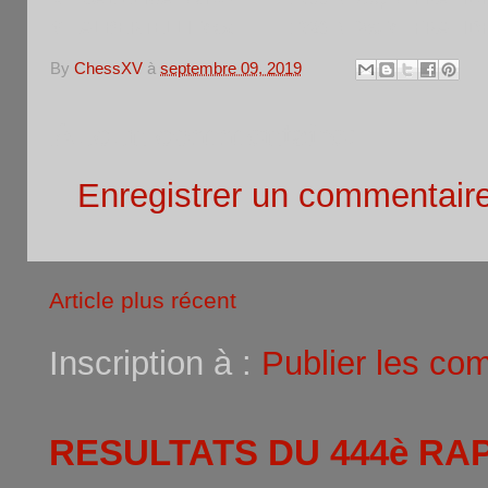
6
ALBERTELLI Max
1320 N
VetM
FRA
ID
By
ChessXV
à
septembre 09, 2019
Aucun commentaire:
Enregistrer un commentair
Article plus récent
Inscription à :
Publier les co
RESULTATS DU 444è RA