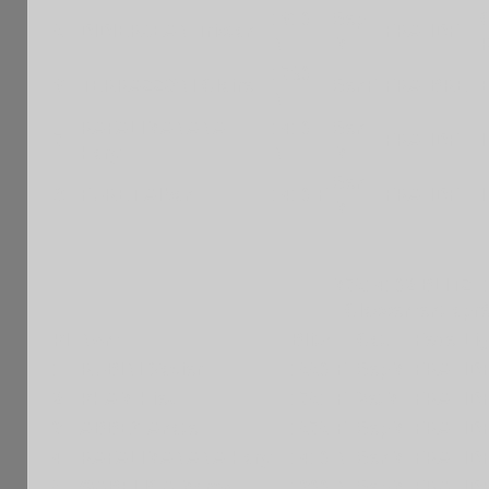
1610
Sep
5
DIDIERJEAN Tristan
FRA
IDF
N
M
1790
6
TERRAZZONI Claire
SenF
FRA
BRE
N
RAFALIMANANA
1410
Sen
7
FRA
IDF
Hary
N
M
Sen
8
FURET Alban
1410 F
FRA
IDF
M
M7514102 BLITZ -1
Classement aprè
Pl
Nom
Blitz
Cat.
Fede
Li
1
RUBINI Xavier
1550 F
SepM
FRA
ID
2
PHAM Hieu
1751 F
VetM
FRA
ID
3
ABBEY Anate
1575 F
SepM
FRA
ID
4
RAFALIMANANA Hary
1410 N
SenM
FRA
ID
5
GABELICA Marco
1300 N
SepM
FRA
ID