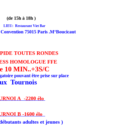
(de 15h à 18h )
EU:
Restaurant Viet Bar
a Convention 75015 Paris .M°Boucicaut
IDE TOUTES RONDES
ESS
HOMOLOGUE FFE
de 10 MIN..+3S/C
gatoire pouvant être prise sur place
ux Tournois
URNOI A -2200 élo
URNOI B -1600 élo
 débutants adultes et jeunes
)
.