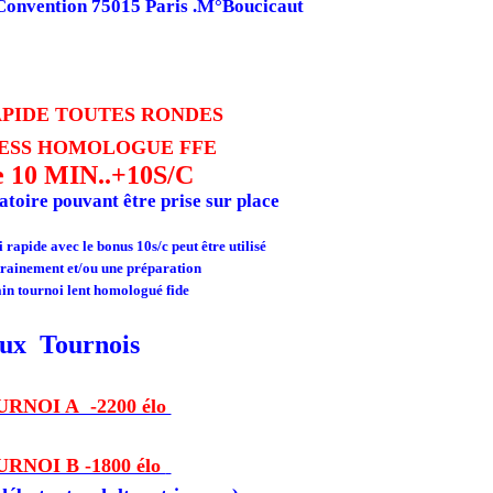
 Convention 75015 Paris .M°Boucicaut
IDE TOUTES RONDES
ESS
HOMOLOGUE FFE
e 10 MIN..+10S/C
atoire pouvant être prise sur place
 rapide avec le bonus 10s/c peut être utilisé
rainement et/ou une préparation
in tournoi lent homologué fide
ux Tournois
URNOI A -2200 élo
URNOI B -1800 élo