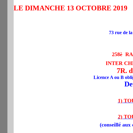
LE DIMANCHE 13 OCTOBRE 2019
LI
73 rue de l
258è RAP
INTER CH
7R. 
Licence A ou B obli
De
1) TO
2) TO
(
conseillé aux