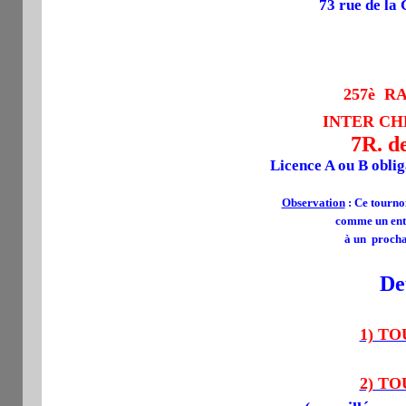
73 rue de la
257è RAP
INTER CH
7R. d
Licence A ou B oblig
Observation
: Ce tournoi
comme un ent
à un procha
De
1) TO
2) TO