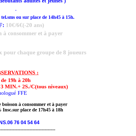
 débutants adultes et jeunes
)
.
 tel.sms ou sur place de 14h45 à 15h.
F:
10€/6€(-20 ans)
on à consommer
et à payer
ix pour chaque groupe de 8 joueurs
SERVATIONS :
de 19h à 20h
 MIN.+ 2S./C(tous niveaux)
mologué FFE
 boisson à consommer et à payer
c.sur place de 17h45 à 18h
S.06 76 04 54 64
-------------------------------------