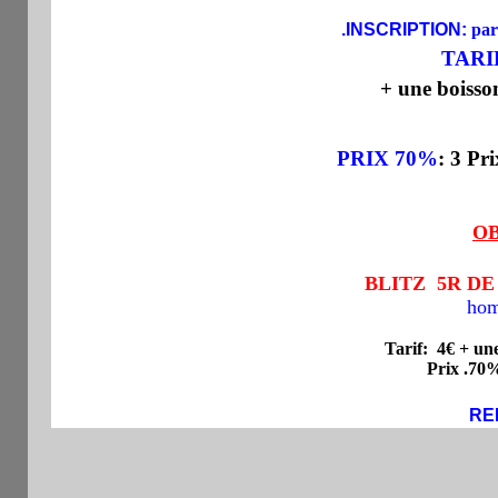
.
INSCRIPTION:
par
TARI
+ une boiss
PRIX
70%
: 3 Pr
OB
BLITZ 5R DE 3
ho
Tarif: 4€
+ une
Prix .70% Ins
REN