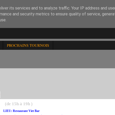
iver its services and to analyze traffic. Your IP address and us
mance and security metrics to ensure quality of service, gener
use.
PROCHAINS TOURNOIS
GUE FFE -2200 et -1800.2)LE 13/10:258è RAPIDE
9
(de 15h à 19h )
Restaurant Viet Bar