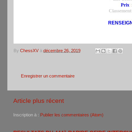
Prix
Classement 
RENSEIG
By
ChessXV
à
décembre 26, 2019
Aucun commentaire:
Enregistrer un commentaire
Article plus récent
Inscription à :
Publier les commentaires (Atom)