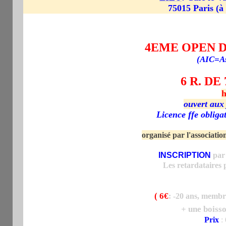
75015 Paris (à 
4EME OPEN D
(AIC=As
6 R. DE
h
ouvert aux
Licence ffe obliga
organisé par l'associati
INSCRIPTION
par
Les retardataires 
(
6€
: -20 ans, membr
+ une boiss
Prix
: