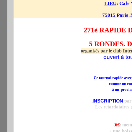
LIEU
: Café
75015 Paris .
271è RAPIDE 
5 RONDES. D
organisés par le club Int
ouvert à to
Ce tournoi rapide avec 
comme un ent
à un procha
.INSCRIPTION
par
Les retardataires 
(
6€
: memb
+ une bois