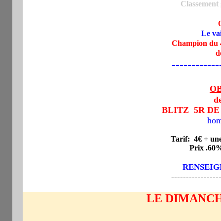
Classement g
Le va
Champion du 4
d
------------
OB
d
BLITZ 5R DE 3
ho
Tarif: 4€
+ une
Prix .60% Ins
RENSEIGN
----------------
LE DIMANCH