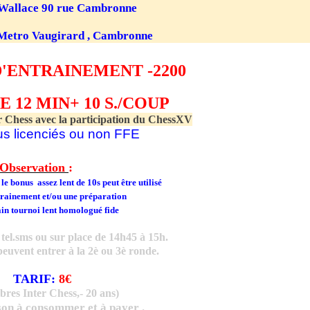
 Wallace 90 rue Cambronne
Metro Vaugirard , Cambronne
D'ENTRAINEMENT -2200
E 12 MIN+ 10 S./COUP
er Chess avec la participation du ChessXV
us licenciés ou non FFE
Observation
:
le bonus assez lent de 10s peut être utilisé
rainement et/ou une préparation
in tournoi lent homologué fide
 tel.sms ou sur place de 14h45 à 15h.
peuvent entrer à la 2è ou 3è ronde.
TARIF
:
8€
res Inter Chess,- 20 ans)
son à consommer et à payer .