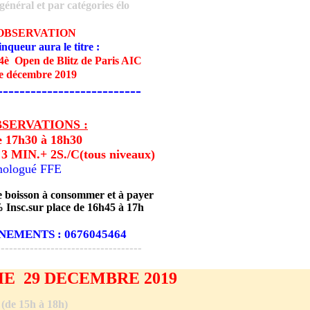
énéral et par catégories élo
OBSERVATION
inqueur aura le tit
re :
è Open de Blitz de Paris AIC
e décembre 2019
--------------------------
SERVATIONS :
e 17h30 à 18h30
 MIN.+ 2S./C(tous niveaux)
mologué FFE
 boisson à consommer et à payer
c.sur place de 16h45 à 17h
EMENTS : 0676045464
-----------------------------------
E 29 DECEMBRE 2019
(de 15h à 18h)