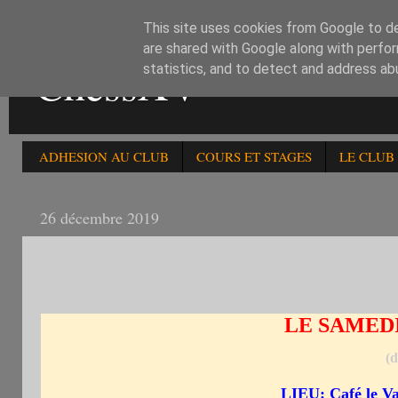
This site uses cookies from Google to del
are shared with Google along with perfor
ChessXV
statistics, and to detect and address ab
ADHESION AU CLUB
COURS ET STAGES
LE CLUB
26 décembre 2019
LE SAMEDI 28/12: 4E OPEN DE BLITZ DE PARIS 
D'ENTRAINEMENT
LE SAMEDI
(
LIEU
: Café le V