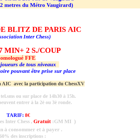
2 metres du Métro Vaugirard)
E BLITZ DE
PARIS
AIC
sociation Inter Chess)
 7 MIN+ 2 S./COUP
omologué FFE
 joueurs de tous niveaux
toire pouvant être prise sur place
on AIC avec la participation du ChessXV
 tel.sms ou sur place de 14h30 à 15h.
peuvent entrer à la 2è ou 3è ronde.
TARIF
:
8€
Gratuit
:
GM MI
)
es Inter Chess ,
on à consommer et à payer .
60% des inscriptions :