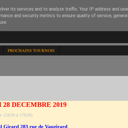
iver its services and to analyze traffic. Your IP address and us
mance and security metrics to ensure quality of service, gener
use.
PROCHAINS TOURNOIS
AIC HOMOLOGUE FFE .2)LE 29/12: 271è RAPIDE
 28 DECEMBRE 2019
de 15h30 à 17h30)
al Girard 283 rue de Vaugirard