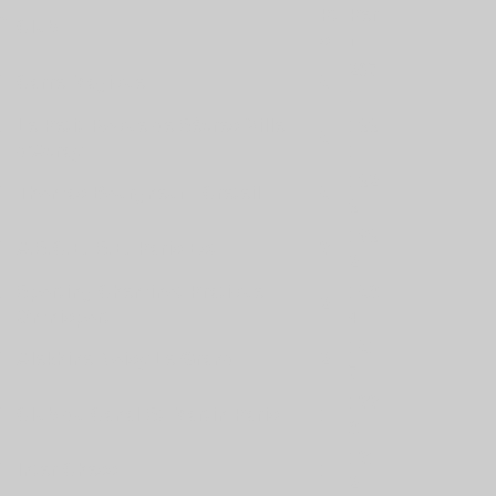
gu
Pt
Per
Club
s
f
207
F
Carré Magique
5
1
Le Petit-Roque de Sèvres-Ville
199
F
5
d'Avray
1
192
F
Thomas Bourgneuf - Creteil
5
9
169
F
A.S.C.E.-S.E. Paris Est
3
2
Sporting Cheminot Pratique
158
F
2
Omnisport
4
151
F
Alekhine Noisy Le Grand
2
7
133
F
Club du Canal St-Martin Paris
1
8
131
F
Inter Chess
1
2