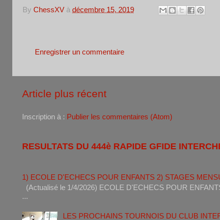
By
ChessXV
à
décembre 15, 2019
Aucun commentaire:
Enregistrer un commentaire
Article plus récent
Inscription à :
Publier les commentaires (Atom)
RESULTATS DU 444è RAPIDE GFIDE INTERCH
1) ECOLE D'ECHECS POUR ENFANTS 2) STAGES MENS
(Actualisé le 1/4/2026) ECOLE D'ECHECS POUR ENF
...
LES PROCHAINS TOURNOIS DU CLUB INT