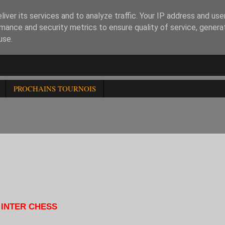
iver its services and to analyze traffic. Your IP address and us
mance and security metrics to ensure quality of service, gener
use.
PROCHAINS TOURNOIS
4 AU 15/12
28
 INTER CHESS
 la ronde 6