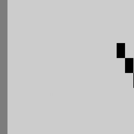
269è RAPIDE D'ENTRAINEMENT DU 14/12
Grille après la ronde 5
Rapid
Moyenne : 1645
Pays
1
2
e
2063
1
Albert LICAYAN
FRA
1
F
Elie MUTOMBO-
1680
2
FRA
0
BANTUBIKISHA
N
1751
3
Sebastien GERBER
FRA
0
0
F
1654
4
Arnaud ANTIPAS
FRA
0
1
F
1651
5
Alban FURET
FRA
0
0
N
1070
6
Max ALBERTELLI
FRA
0
0
N