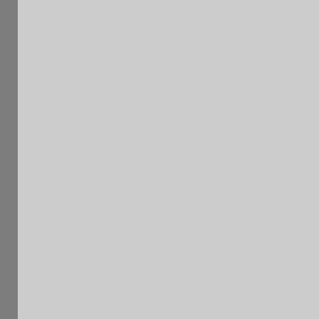
P
Fed
Li
Nom
Blitz
Cat.
l
e
e
2144
Sep
FR
1
LICAYAN Albert
ID
F
M
A
1948
Sep
FR
2
RUDIANO Nicolas
ID
F
M
A
1437
Min
FR
3
MEILLON Judicael
ID
F
M
A
1841
Sen
FR
4
LE BAS Alexis
ID
F
M
A
MUTOMBO-
1630
Vet
FR
5
ID
BANTUBIKISHA Elie
N
M
A
1575
Sep
FR
6
ABBEY Anate
ID
F
M
A
1550
Sep
FR
7
RUBINI Xavier
ID
F
M
A
1280
Vet
FR
8
ALBERTELLI Max
ID
N
M
A