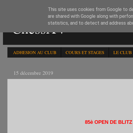
This site uses cookies from Google to del
are shared with Google along with perfor
ChessXV
statistics, and to detect and address ab
ADHESION AU CLUB
COURS ET STAGES
LE CLUB
15 décembre 2019
RESULTATS DES TOURNOIS D'INTERCHESS DU 1
M75141
85è OPEN DE BLITZ
Classement après