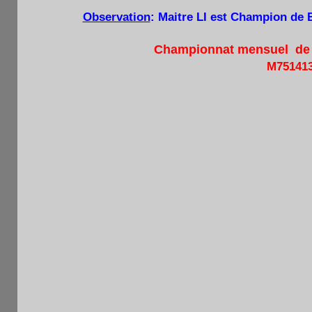
Observation
: Maitre LI est Champion de B
Championnat mensuel de B
M75141
Classement après
P
Fed
Lig
Nom
Blitz
Cat.
l
e
e
2144
Sep
FR
1
LICAYAN Albert
IDF
F
M
A
2055
Sep
FR
2
SOTELO Renzo
IDF
F
M
A
1841
Sen
FR
3
LE BAS Alexis
IDF
F
M
A
1774
Sen
FR
4
BOUROGAA Younes
IDF
F
M
A
1740
Sep
FR
5
SOLE Patrick
IDF
N
M
A