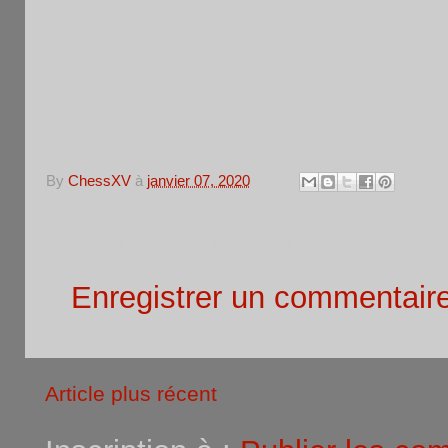
MUTOMBO-BANTUBIKISHA
1630
Vet
FR
6
IDF
Elie
N
M
A
1751
Sep
FR
7
SHRREM Stephane
IDF
F
M
A
1280
Vet
FR
8
ALBERTELLI Max
IDF
N
M
A
By
ChessXV
à
janvier 07, 2020
Aucun commentaire:
Enregistrer un commentair
Article plus récent