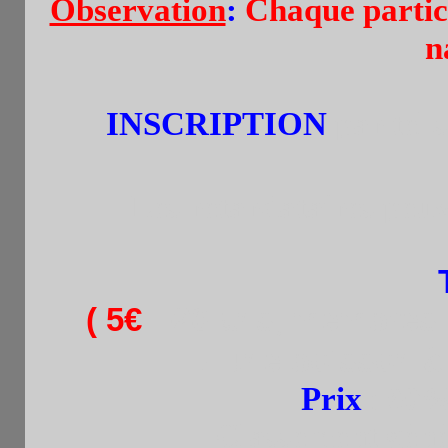
Observation
:
Chaque partici
n
INSCRIPTION
par tel.
Les retardataires peuv
(
5€
: -20 ans, membres 
+ une boisson à
Prix
:
60% 
Classement génér