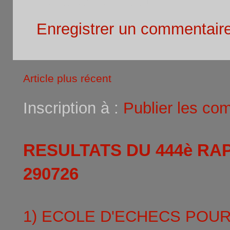
Enregistrer un commentair
Article plus récent
Inscription à :
Publier les co
RESULTATS DU 444è RA
290726
1) ECOLE D'ECHECS POU