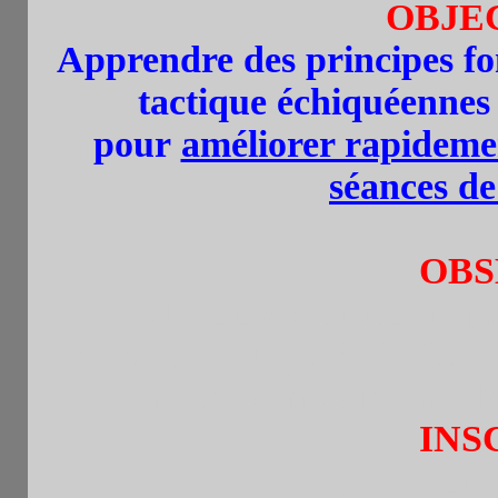
OBJE
Apprendre des principes fo
tactique échiquéennes
pour
améliorer rapidemen
séances de
OBS
1) Le stage est assuré 
Ce co
2)Coût du stage :90€ .
deux tournois rapides 
INS
Par tel . o