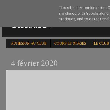
This site uses cookies from Go
are shared with Google along 
ChessXV
statistics, and to detect and
ADHESION AU CLUB
COURS ET STAGES
LE CLUB
4 février 2020
1)DU 10 AU 12 FEVRIER :
PERFECTIONNEMENT AU JE
6/2:CHAMPIONNAT MENSU