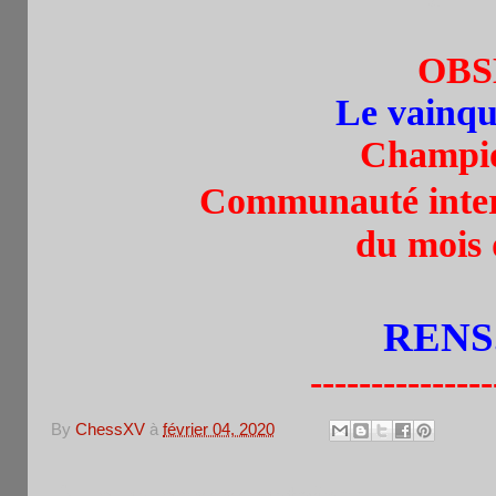
OBS
Le vainque
Champion
Communauté inte
du mois 
RENS.
---------------
By
ChessXV
à
février 04, 2020
Aucun commentaire: