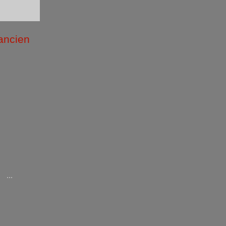
 ancien
/2026 )
...