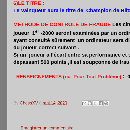
6)LE TITRE :
Le Vainqueur aura le titre de Champion de Bli
METHODE DE CONTROLE DE FRAUDE
Les cin
er
joueur 1
-2000 seront examinées par un ordin
ayant consulté sûrement
un ordinateur sera di
du joueur correct suivant .
Si un
joueur a l’écart entre sa performance et s
dépassant 500 points ,il est soupçonné de fraud
: 
RENSEIGNEMENTS
(ou Pour Tout Problème)
------------------------------------------
By
ChessXV
à
mai 14, 2020
Aucun commentaire:
Enregistrer un commentaire