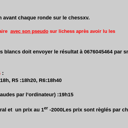
in avant chaque ronde sur le chessxv.
saire
avec son pseudo
sur lichess après avoir lu les
es blancs doit envoyer le résultat à 0676045464 par s
S
:
 :18h, R5 :18h20, R6:18h40
raudes par l’ordinateur) :19h15
er
ral et
un prix au 1
-2000
Les prix sont règlés par c