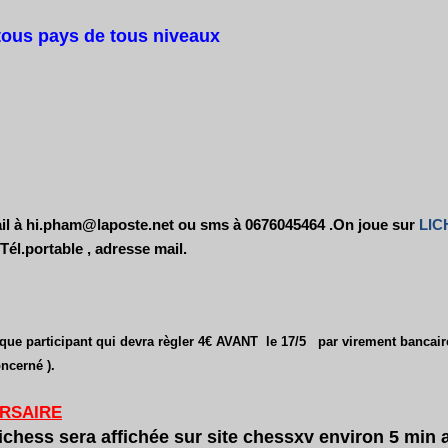
 tous pays de tous niveaux
il à hi.pham@laposte.net ou sms à 0676045464 .On joue sur
LI
él.portable , adresse mail.
que participant qui devra règler 4€ AVANT le 17/5 par virement bancaire
ncerné ).
RSAIRE
lichess sera affichée sur site chessxv environ 5 min 