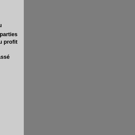
u
parties
u profit
assé