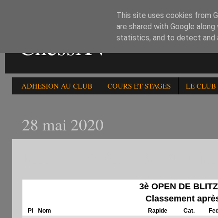
This site uses cookies from Go
are shared with Google along 
ChessXV
statistics, and to detect and
ADHESION AU CLUB
COURS ET STAGES
LE CLUB
28 mai 2020
RESULTATS DU 3è OPEN D
3è OPEN DE BLITZ
Classement après
Pl
Nom
Rapide
Cat.
Fe