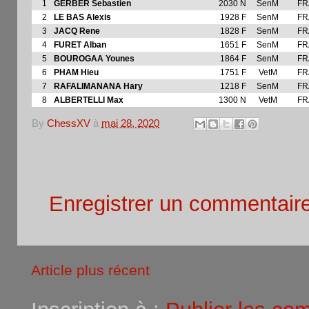
1
GERBER Sebastien
2030 N
SenM
FR
2
LE BAS Alexis
1928 F
SenM
FR
3
JACQ Rene
1828 F
SenM
FR
4
FURET Alban
1651 F
SenM
FR
5
BOUROGAA Younes
1864 F
SenM
FR
6
PHAM Hieu
1751 F
VetM
FR
7
RAFALIMANANA Hary
1218 F
SenM
FR
8
ALBERTELLI Max
1300 N
VetM
FR
By
ChessXV
à
mai 28, 2020
Aucun commentaire:
Enregistrer un commentair
Article plus récent