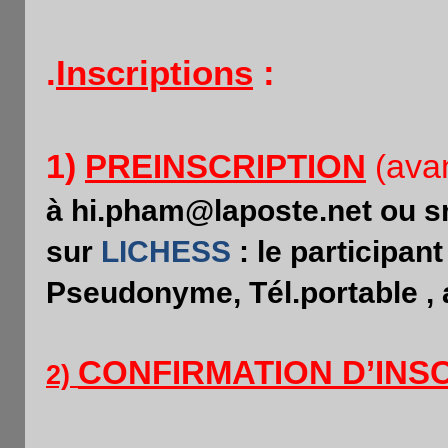
.
Inscriptions
:
4€
avan
1)
PREINSCRIPTION
(
à hi.pham@laposte.net ou s
sur
LICHESS
: le participan
Pseudonyme, Tél.portable , 
CONFIRMATION D’INSC
2)