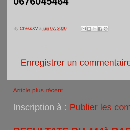
0676045464
By
ChessXV
à
juin 07, 2020
Aucun commentaire:
Enregistrer un commentair
Article plus récent
Inscription à :
Publier les co