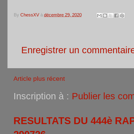
By
ChessXV
à
décembre 29, 2020
Aucun commentaire:
Enregistrer un commentair
Article plus récent
Inscription à :
Publier les co
RESULTATS DU 444è RA