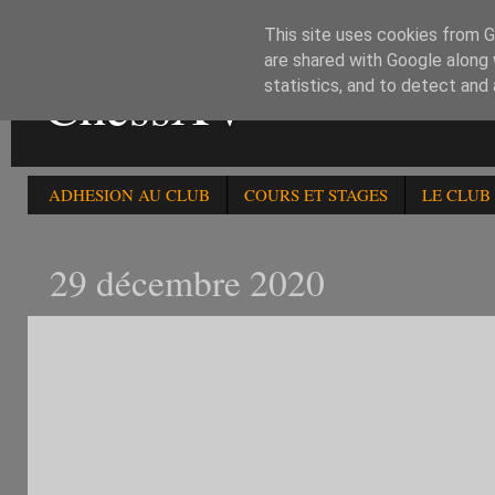
This site uses cookies from Go
are shared with Google along 
ChessXV
statistics, and to detect and
ADHESION AU CLUB
COURS ET STAGES
LE CLUB
29 décembre 2020
RESULTATS DU 8è OPEN 
291220