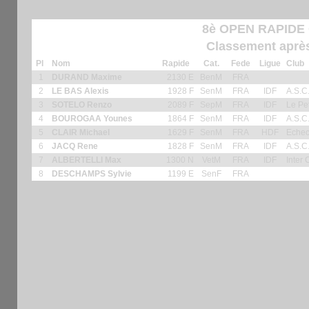
8è OPEN RAPIDE 
Classement après
Pl
Nom
Rapide
Cat.
Fede
Ligue
Club
1
DURAND Maxime
2130 E
BenM
FRA
2
LE BAS Alexis
1928 F
SenM
FRA
IDF
A.S.C.
3
SOTELO Renzo
2089 F
SepM
FRA
IDF
Le Pe
4
BOUROGAA Younes
1864 F
SenM
FRA
IDF
A.S.C.
5
CLAIR Michael
1629 F
SenM
FRA
HDF
Echec
6
JACQ Rene
1828 F
SenM
FRA
IDF
A.S.C.
7
ALBERTELLI Max
1300 N
VetM
FRA
IDF
Inter
8
DESCHAMPS Sylvie
1199 E
SenF
FRA