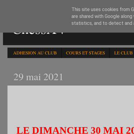
This site uses cookies from Go
are shared with Google along 
ChessXV
statistics, and to detect and
ADHESION AU CLUB
COURS ET STAGES
LE CLUB
29 mai 2021
LE DIMANCHE 30/5: 2ème
PARIS AIC
LE DIMANCHE 30 MAI 2