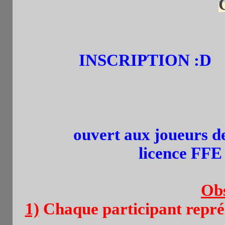
INSCRIPTION :D
e
(si places dispo
Les retardataires peuv
ouvert aux joueurs de
l
icence FFE 
Obs
1)
Chaque participant représ