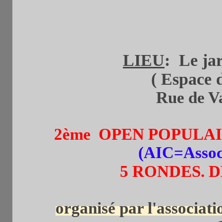
(de 1
LIEU
: Le j
( Espace des
Rue de Vaug
2ème OPEN POPULAI
(AIC=Associ
5 RONDES. 
organisé par l'associat