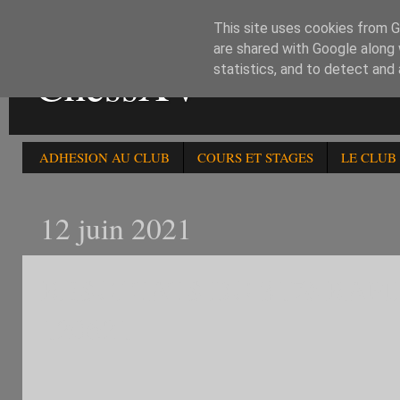
This site uses cookies from Go
are shared with Google along 
ChessXV
statistics, and to detect and
ADHESION AU CLUB
COURS ET STAGES
LE CLUB
12 juin 2021
RESULTATS DU 317è RAP
120621