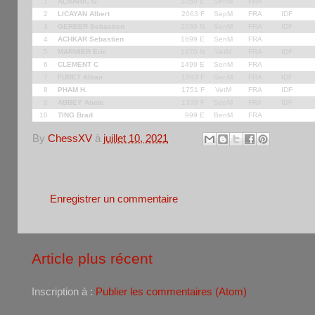
1
ALMARIC G
2050 E
SenM
FRA
2
LICAYAN Albert
2063 F
SepM
FRA
IDF
3
GERBER Sebastien
2030 N
SenM
FRA
IDF
4
ACHKAR Sebastien
1699 E
SenM
FRA
5
MARMIER Eric
1470 N
VetM
FRA
IDF
6
CLEMENT C
1499 E
SenM
FRA
7
FURET Alban
1593 F
SenM
FRA
IDF
8
PHAM H.
1751 F
VetM
FRA
IDF
9
ABBEY Anate
1338 F
SepM
FRA
IDF
10
TING Brad
999 E
BenM
FRA
By
ChessXV
à
juillet 10, 2021
Aucun commentaire:
Enregistrer un commentaire
Article plus récent
Inscription à :
Publier les commentaires (Atom)