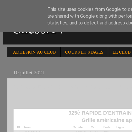
This site uses cookies from Google to del
are shared with Google along with perfor
ChessXV
statistics, and to detect and address ab
ADHESION AU CLUB
COURS ET STAGES
LE CLUB
10 juillet 2021
RESULTATS DU 325è TOURNOI RAPIDE D'ENTR
325è RAPIDE D'ENTRAIN
Grille américaine ap
Pl
Nom
Rapide
Cat.
Fede
Ligue