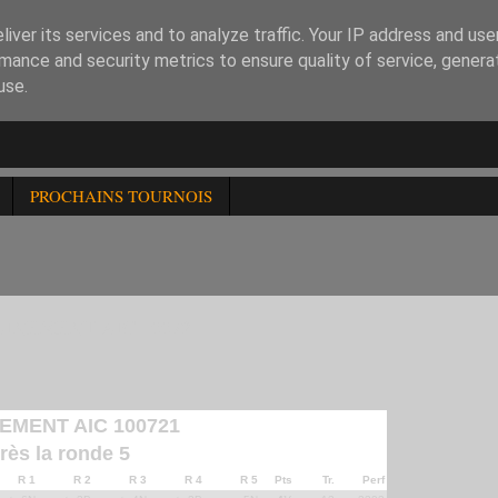
iver its services and to analyze traffic. Your IP address and us
mance and security metrics to ensure quality of service, gener
use.
PROCHAINS TOURNOIS
AINEMENT AIC 100721
EMENT AIC 100721
rès la ronde 5
R 1
R 2
R 3
R 4
R 5
Pts
Tr.
Perf