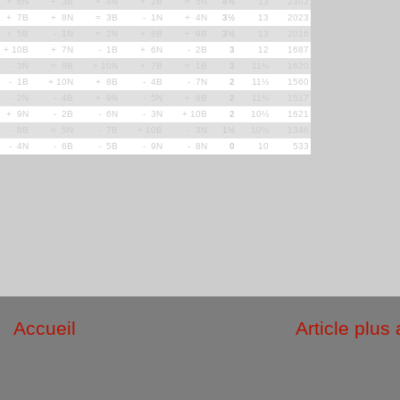
+ 6N
+ 3B
+ 4N
+ 2B
= 5N
4½
13
2302
+ 7B
+ 8N
= 3B
- 1N
+ 4N
3½
13
2023
+ 5B
- 1N
= 2N
+ 8B
+ 9B
3½
13
2016
+ 10B
+ 7N
- 1B
+ 6N
- 2B
3
12
1687
- 3N
= 9B
+ 10N
+ 7B
= 1B
3
11½
1620
- 1B
+ 10N
+ 8B
- 4B
- 7N
2
11½
1560
- 2N
- 4B
+ 9N
- 5N
+ 6B
2
11½
1517
+ 9N
- 2B
- 6N
- 3N
+ 10B
2
10½
1621
- 8B
= 5N
- 7B
+ 10B
- 3N
1½
10½
1346
- 4N
- 6B
- 5B
- 9N
- 8N
0
10
533
Accueil
Article plus