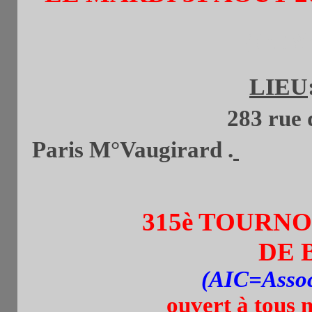
(de 19
LIEU
283 rue de Va
Paris
M°Vaugirard
.
315è TOURN
DE 
(AIC=Assoc
ouvert à tous