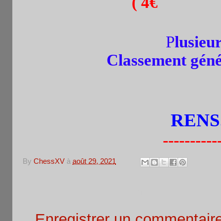
(
4€
: -20 ans
+ une boisson à
P
lusieu
Classement génér
RENS.
----------
By
ChessXV
à
août 29, 2021
Aucun commentaire:
Enregistrer un commentair