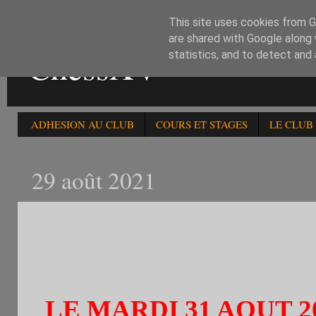
This site uses cookies from Go
are shared with Google along 
ChessXV
statistics, and to detect and
ADHESION AU CLUB
COURS ET STAGES
LE CLUB
29 août 2021
LE MARDI 31/8: 315è TO
AIC
LE MARDI 31 AOUT 2