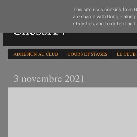
This site uses cookies from Go
are shared with Google along 
ChessXV
statistics, and to detect and
ADHESION AU CLUB
COURS ET STAGES
LE CLUB
3 novembre 2021
RESULTATS DU 324è TOU
AIC DU 021121