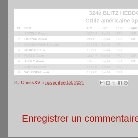
324è BLITZ HEBDO
Grille américaine ap
Pl
Nom
Blitz
Cat.
Fede
Ligue
1
SOTELO Renzo
2270 F
SepM
FRA
IDF
2
LICAYAN Albert
2244 F
SepM
FRA
IDF
3
CHANSAVANG Edouard
1699 E
SenM
FRA
4
MEKDAD Rida
1699 E
SenM
FRA
5
FURET Alban
1614 F
SenM
FRA
IDF
6
ABBEY Anate
1575 F
SepM
FRA
IDF
7
GROUES Lesti
1399 E
SenM
FRA
8
WOUSSEM Lesti
1399 E
SenM
FRA
By
ChessXV
à
novembre 03, 2021
Aucun commentaire:
Enregistrer un commentair