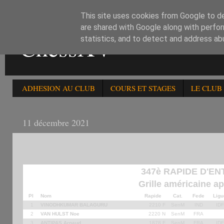
This site uses cookies from Google to del
are shared with Google along with perfor
ChessXV
statistics, and to detect and address ab
ADHESION AU CLUB
COURS ET STAGES
LE CLUB
11 décembre 2021
RESULTATS DU 347è TOURNOI RAPIDE D'ENTR
347è RAPIDE D'E
Grille américaine ap
Pl
Nom
Rapide
Cat.
Fede
Ligu
1
VINODHKUMAR BALAGURU
2210 F
SenM
IND
IDF
2
VAN HULST Noe
2220 N
SenM
FRA
3
ANTIPAS Arnaud
1878 F
SepM
FRA
IDF