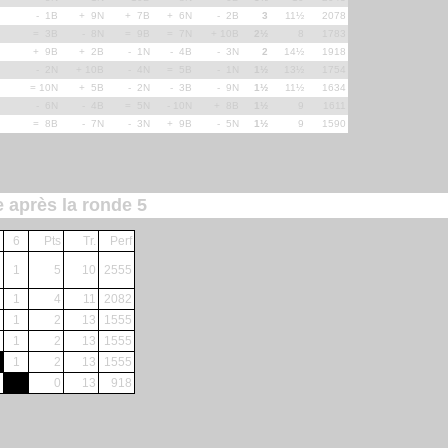
- 1B
+ 9N
+ 7B
+ 6N
- 2B
3
11½
2078
= 3B
- 8N
= 9B
= 7N
+ 10B
2½
8
1783
+ 9B
+ 2B
- 1N
- 4B
- 3N
2
14½
1918
- 2N
+ 10B
- 4N
= 5B
- 1N
1½
13½
1754
= 10N
+ 5B
- 2N
- 3B
- 9N
1½
11½
1634
- 6N
- 4B
= 5N
- 10N
+ 8B
1½
9
1611
= 8B
- 7N
- 3N
+ 9B
- 5N
1½
9
1590
e après la ronde 5
6
Pts
Tr.
Perf
1
5
10
2555
1
4
11
2082
1
2
13
1555
1
2
13
1555
1
2
13
1555
0
13
918