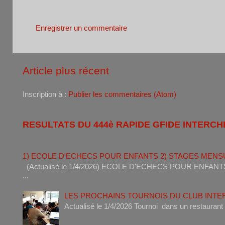
Aucun commentaire:
Enregistrer un commentaire
Article plus récent
Inscription à :
Publier les commentaires (Atom)
RESULTATS DU 444è RAPIDE GFIDE INTERCH
1) ECOLE D'ECHECS POUR ENFANTS 2) STAGES MENS
(Actualisé le 1/4/2026) ECOLE D'ECHECS POUR ENF
...
LES PROCHAINS TOURNOIS DU CLUB INT
Actualisé le 1/4/2026 Tournoi dan