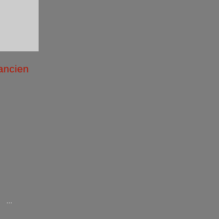
 ancien
/2026 )
...