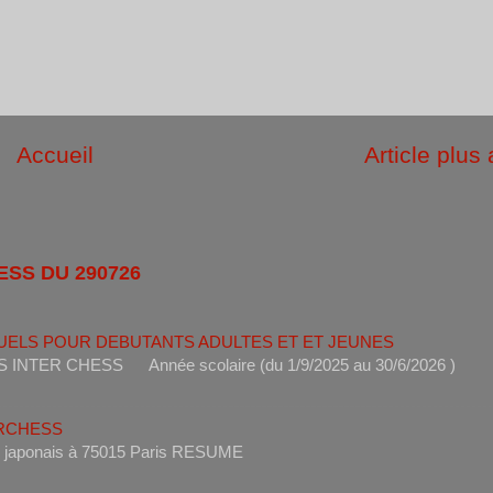
Accueil
Article plus
ESS DU 290726
UELS POUR DEBUTANTS ADULTES ET ET JEUNES
ANTS INTER CHESS Année scolaire (du 1/9/2025 au 30/6
ERCHESS
s un restaurant japonais à 75015 Paris RESUME 