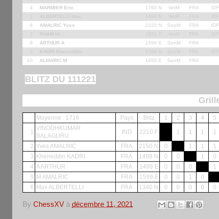
4
MARMIER Eric
1760 N
VetM
FRA
IDF
5
ALBERTELLI Max
1490 N
VetM
FRA
IDF
6
AMALRIC Yves
2220 N
SepM
FRA
IDF
7
PHAM Hi
1951 F
VetM
FRA
IDF
8
ARTHUR A
1599 E
SenM
FRA
9
KADRI Kheireddin
1599 N
SenM
FRA
IDF
10
ALMARIC M
1699 E
SenM
FRA
BLITZ DU 111221
Grill
Moyenne : 1716
Pays
Blitz
1
2
3
4
5
VINODHKUMAR
1
IND
2210 F
1
1
1
1
BALAGURU
2
Yves AMALRIC
FRA
2150 N
0
1
1
1
3
Kheireddin KADRI
FRA
1499 N
0
0
1
0
4
A ARTHUR
FRA
1499 E
0
0
0
1
5
M AMALRIC
FRA
1599 E
0
0
1
0
6
Max ALBERTELLI
FRA
1340 N
0
0
0
0
0
By
ChessXV
à
décembre 11, 2021