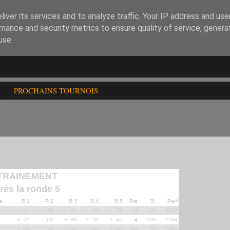
iver its services and to analyze traffic. Your IP address and us
mance and security metrics to ensure quality of service, gener
use.
PROCHAINS TOURNOIS
AINEMENT AIC DU 111221
NTRAINEMENT
rès la ronde 5
e
R 1
R 2
R 3
R 4
R 5
Pts
Tr.
Perf
+ 4N
+ 3B
+ 6B
- 2N
+ 7B
4
12½
2256
+ 7B
- 6N
+ 8B
+ 1B
+ 4N
4
10½
2244
= 5N
- 1N
+ 10B
+ 8N
+ 6B
3½
10
2043