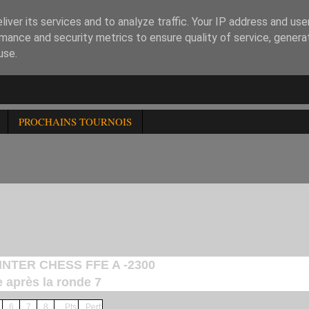
iver its services and to analyze traffic. Your IP address and us
mance and security metrics to ensure quality of service, gener
use.
PROCHAINS TOURNOIS
CHESS HOMOLOGUE FFE DU 100222
INTER CHESS FFE A -2300
e après la ronde 7
6
7
8
Pts
Perf