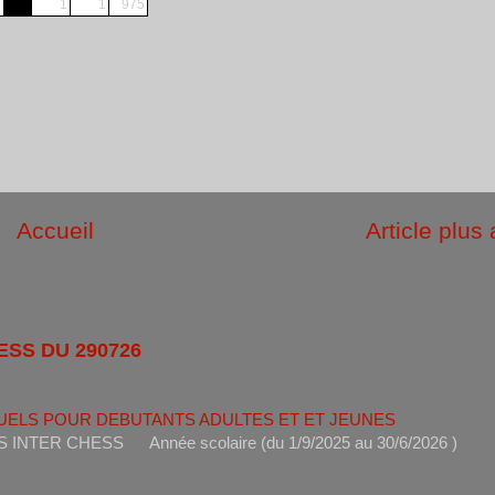
1
1
975
Accueil
Article plus
ESS DU 290726
UELS POUR DEBUTANTS ADULTES ET ET JEUNES
ANTS INTER CHESS Année scolaire (du 1/9/2025 au 30/6