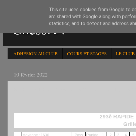
This site uses cookies from Google to del
are shared with Google along with perfor
ChessXV
statistics, and to detect and address ab
ADHESION AU CLUB
COURS ET STAGES
LE CLUB
10 février 2022
RESULTATS DU 293è TOURNOI RAPIDE INTER 
293è RAPIDE 
Grill
Moyenne : 1630
Pays
Rapide
1
2
3
4
5