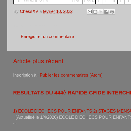
6
Lesti WOUSSEM
FRA
1199 N
0
0
0
0
1
By
ChessXV
à
février 10, 2022
Aucun commentaire:
Enregistrer un commentaire
Article plus récent
Inscription à :
Publier les commentaires (Atom)
RESULTATS DU 444è RAPIDE GFIDE INTERCH
1) ECOLE D'ECHECS POUR ENFANTS 2) STAGES MENS
(Actualisé le 1/4/2026) ECOLE D'ECHECS POUR ENF
...