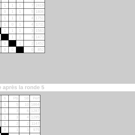
1
1
1
7
2419
0
1
1
5
1806
1
1
1
4
1751
1
0
1
4
1711
1
1
1
3
1563
1
1
3
1473
0
1
2
1452
0
0
0
852
e après la ronde 5
6
Pts
SB
Perf
1
5
10
1864
1
3
6
1287
1
3
4
1295
1
2
2
1147
0
1
3
975