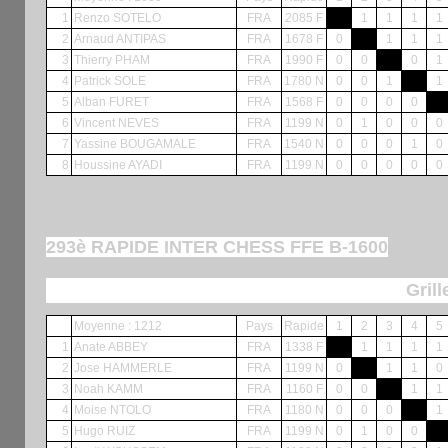
1
Renzo SOTELO
FRA
2085 F
1
1
1
1
2
Arnaud ANTIPAS
FRA
1678 F
0
1
1
1
3
Thierry PHAM
FRA
1990 F
0
0
0
1
4
Patrick SOLE
FRA
1780 N
0
0
1
1
5
Alban FURET
FRA
1568 F
0
0
0
0
6
Vincent NEVES
FRA
1199 N
0
1
0
0
0
7
Yassine BOUGAMALE
FRA
1540 N
0
0
0
1
0
8
Houssine AYADI
FRA
1199 N
0
0
0
0
0
293è RAPIDE INTER CHESS FFE B-1600
Grill
Moyenne : 1212
Pays
Rapide
1
2
3
4
5
1
Anate ABBEY
FRA
1338 F
1
1
1
1
2
Jose HAMMERLE
FRA
1199 N
0
1
1
0
3
Noah KAMM
FRA
1160 F
0
0
1
1
4
Moise NTOLO
FRA
1180 N
0
0
0
1
5
Hugo RUIZ
FRA
1199 N
0
1
0
0