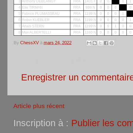
3
Anthony DEBLANGY
FRA
1401 F
0
½
1
1
4
Elie TIRMAN
FRA
999 N
0
0
0
0
5
Fabrice PLUMASSEAU
FRA
1199 N
0
0
0
1
6
Robin KUEBLER
FRA
1199 N
0
0
0
0
1
7
Anais STERN
FRA
1199 N
0
0
1
0
0
8
Max ALBERTELLI
FRA
1160 N
0
0
0
0
0
By
ChessXV
à
mars 24, 2022
Aucun commentaire:
Enregistrer un commentair
Article plus récent
Inscription à :
Publier les co