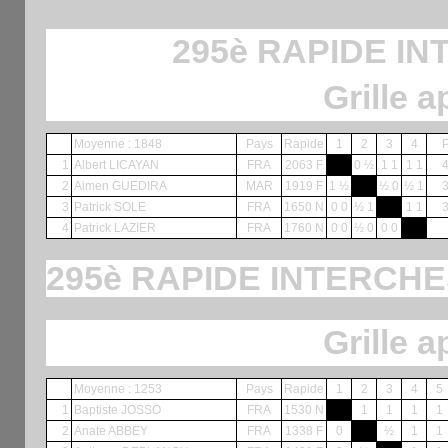
295è RAPIDE IN
Grille a
Moyenne : 1848
Pays
Rapide
1
2
3
4
P
1
Albert LICAYAN
FRA
2063 F
0 ½
1 1
1 1
2
Aimen GUEDIRA
MAR
1919 F
1 ½
½ 0
½ 1
3
Patrick SOLE
FRA
1650 N
0 0
½ 1
1 1
4
Patrick LAZIER
FRA
1760 N
0 0
½ 0
0 0
295è RAPIDE INTERCHE
Grille a
Moyenne : 1253
Pays
Rapide
1
2
3
4
5
1
Baptiste JOSSO
FRA
1530 N
1
1
1
1
2
Anate ABBEY
FRA
1338 F
0
½
1
1