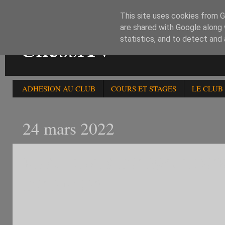
This site uses cookies from Go
are shared with Google along 
ChessXV
statistics, and to detect and
ADHESION AU CLUB
COURS ET STAGES
LE CLUB
24 mars 2022
RESULTATS DU 295è TOU
DU 240322