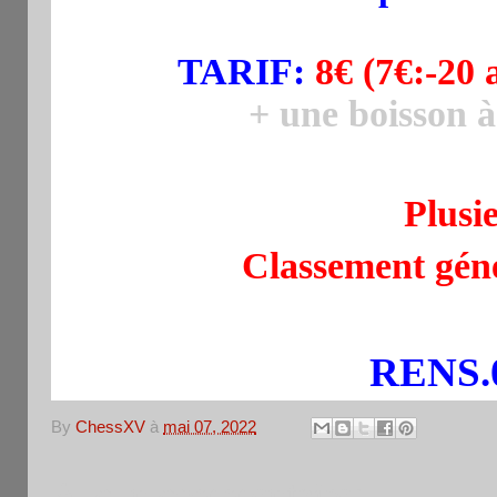
TARIF:
8
€ (7€:-20
+ une boisson
Plusi
Classement géné
RENS.0
By
ChessXV
à
mai 07, 2022
Aucun commentaire: