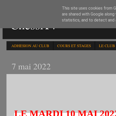
This site uses cookies from Go
are shared with Google along 
ChessXV
statistics, and to detect and
ADHESION AU CLUB
COURS ET STAGES
LE CLUB
7 mai 2022
LE MARDI 10/5: 300è TO
HOMOLOGUE FFE .Trois tourn
LE MARDI 10 MAI 202