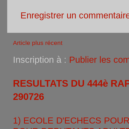
Enregistrer un commentair
Article plus récent
Inscription à :
Publier les co
RESULTATS DU 444è RA
290726
1) ECOLE D'ECHECS POU