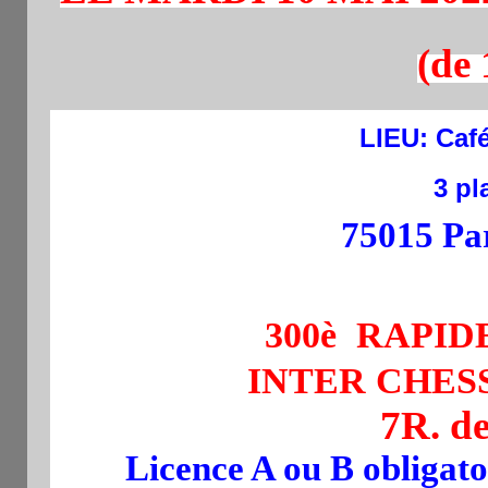
(de 
LIEU:
Café
3 pl
75015 Pa
300è RAPI
INTER CHES
7R. d
Licence A ou B obligato