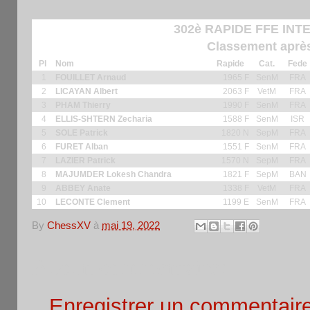
302è RAPIDE FFE INT
Classement après
Pl
Nom
Rapide
Cat.
Fede
1
FOUILLET Arnaud
1965 F
SenM
FRA
2
LICAYAN Albert
2063 F
VetM
FRA
3
PHAM Thierry
1990 F
SenM
FRA
4
ELLIS-SHTERN Zecharia
1588 F
SenM
ISR
5
SOLE Patrick
1820 N
SepM
FRA
6
FURET Alban
1551 F
SenM
FRA
7
LAZIER Patrick
1570 N
SepM
FRA
8
MAJUMDER Lokesh Chandra
1821 F
SepM
BAN
9
ABBEY Anate
1338 F
VetM
FRA
10
LECONTE Clement
1199 E
SenM
FRA
By
ChessXV
à
mai 19, 2022
Aucun commentaire:
Enregistrer un commentair