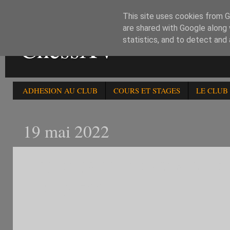
This site uses cookies from Go
are shared with Google along 
ChessXV
statistics, and to detect and
ADHESION AU CLUB
COURS ET STAGES
LE CLUB
19 mai 2022
RESULTATS DU 302è TOU
DU 190522