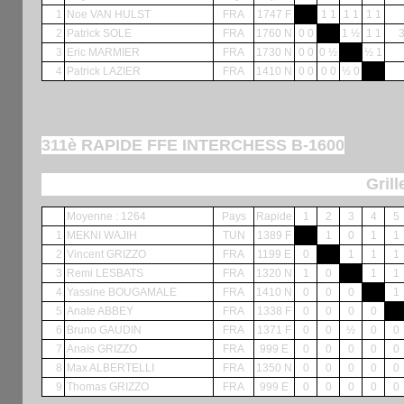
1
Noe VAN HULST
FRA
1747 F
1 1
1 1
1 1
2
Patrick SOLE
FRA
1760 N
0 0
1 ½
1 1
3
Eric MARMIER
FRA
1730 N
0 0
0 ½
½ 1
4
Patrick LAZIER
FRA
1410 N
0 0
0 0
½ 0
311è RAPIDE FFE INTERCHESS B-1600
Grill
Moyenne : 1264
Pays
Rapide
1
2
3
4
5
1
MEKNI WAJIH
TUN
1389 F
1
0
1
1
2
Vincent GRIZZO
FRA
1199 E
0
1
1
1
3
Remi LESBATS
FRA
1320 N
1
0
1
1
4
Yassine BOUGAMALE
FRA
1410 N
0
0
0
1
5
Anate ABBEY
FRA
1338 F
0
0
0
0
6
Bruno GAUDIN
FRA
1371 F
0
0
½
0
0
7
Anaïs GRIZZO
FRA
999 E
0
0
0
0
0
8
Max ALBERTELLI
FRA
1350 N
0
0
0
0
0
9
Thomas GRIZZO
FRA
999 E
0
0
0
0
0