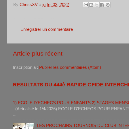
By
ChessXV
à
juillet 02, 2022
Aucun commentaire:
Enregistrer un commentaire
Article plus récent
Inscription à :
Publier les commentaires (Atom)
RESULTATS DU 444è RAPIDE GFIDE INTERCH
1) ECOLE D'ECHECS POUR ENFANTS 2) STAGES MENS
(Actualisé le 1/4/2026) ECOLE D'ECHECS POUR ENF
...
LES PROCHAINS TOURNOIS DU CLUB INT