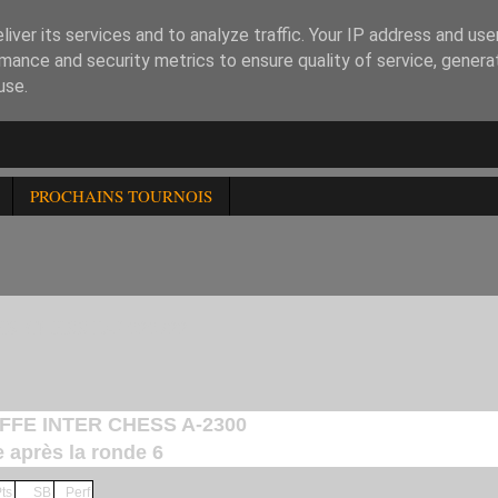
iver its services and to analyze traffic. Your IP address and us
mance and security metrics to ensure quality of service, gener
use.
PROCHAINS TOURNOIS
ER CHESS DU 020722
 FFE INTER CHESS A-2300
e après la ronde 6
ts
SB
Perf