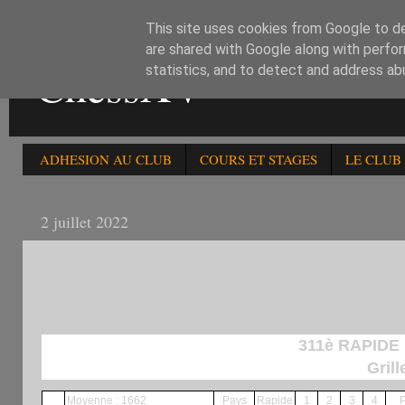
This site uses cookies from Google to del
are shared with Google along with perfor
ChessXV
statistics, and to detect and address ab
ADHESION AU CLUB
COURS ET STAGES
LE CLUB
2 juillet 2022
RESULTATS DU 311è TOURNOI RAPIDE FFE INT
311è RAPIDE
Grill
Moyenne : 1662
Pays
Rapide
1
2
3
4
P