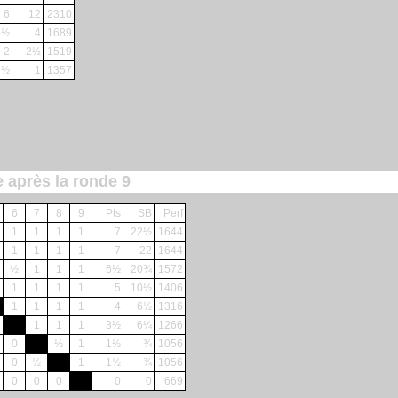
6
12
2310
3½
4
1689
2
2½
1519
½
1
1357
e après la ronde 9
6
7
8
9
Pts
SB
Perf
1
1
1
1
7
22½
1644
1
1
1
1
7
22
1644
½
1
1
1
6½
20¾
1572
1
1
1
1
5
10½
1406
1
1
1
1
4
6½
1316
1
1
1
3½
6¼
1266
0
½
1
1½
¾
1056
0
½
1
1½
¾
1056
0
0
0
0
0
669