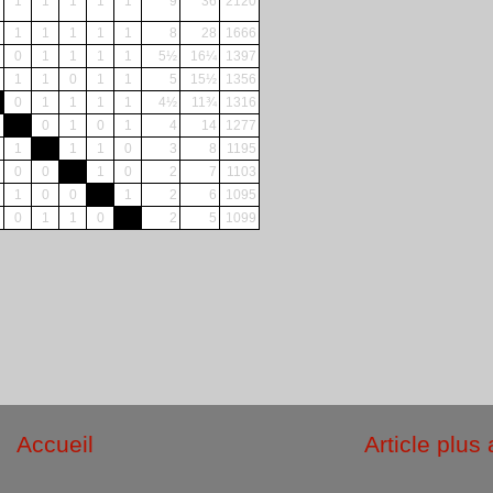
1
1
1
1
1
9
36
2120
1
1
1
1
1
8
28
1666
0
1
1
1
1
5½
16¼
1397
1
1
0
1
1
5
15½
1356
0
1
1
1
1
4½
11¾
1316
0
1
0
1
4
14
1277
1
1
1
0
3
8
1195
0
0
1
0
2
7
1103
1
0
0
1
2
6
1095
0
1
1
0
2
5
1099
Accueil
Article plus