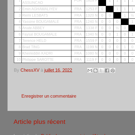
1
POR
1828 F
1
1
1
1
ASSUNCAO
2
Emin AGHAMALIYEV
FRA
1253 F
0
1
1
1
3
Remi LESBATS
FRA
1320 N
0
0
1
½
4
Yassine BOUGAMALE
FRA
1240 N
0
0
0
1
5
Anate ABBEY
FRA
1338 F
0
0
½
0
6
Faysal BOUGAMALE
FRA
1340 N
0
0
1
0
1
7
Terence HELD
FRA
1559 F
0
0
0
0
0
8
Brad TING
FRA
1199 N
0
0
0
1
0
9
Kheireddin KADRI
FRA
1080 N
0
0
0
0
0
10
Philippe SAROTTE
FRA
1119 F
0
0
0
0
0
By
ChessXV
à
juillet 16, 2022
Aucun commentaire:
Enregistrer un commentaire
Article plus récent