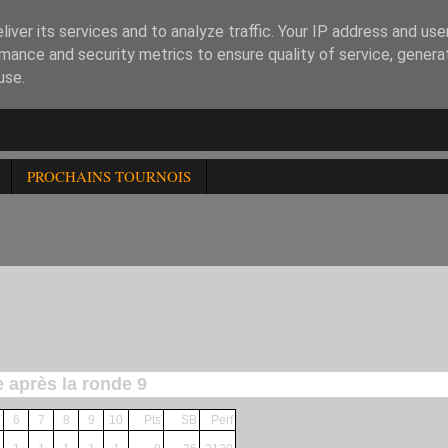
iver its services and to analyze traffic. Your IP address and us
mance and security metrics to ensure quality of service, gener
use.
PROCHAINS TOURNOIS
ER CHESS DU 160722
e après la ronde 9
6
7
8
9
10
Pts
SB
Perf