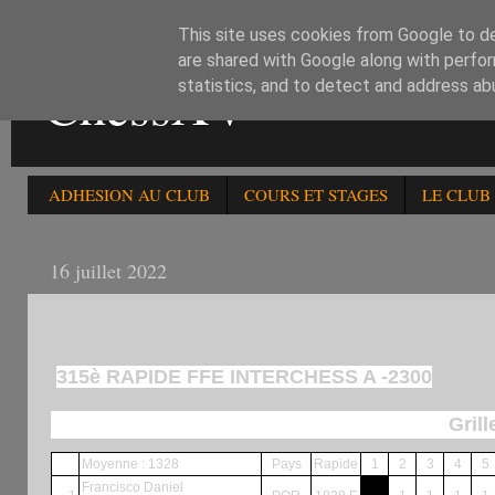
This site uses cookies from Google to del
are shared with Google along with perfor
ChessXV
statistics, and to detect and address ab
ADHESION AU CLUB
COURS ET STAGES
LE CLUB
16 juillet 2022
RESULTATS DU 315è TOURNOI RAPIDE FFE INT
315è RAPIDE FFE INTERCHESS A -2300
Grill
Moyenne : 1328
Pays
Rapide
1
2
3
4
5
Francisco Daniel