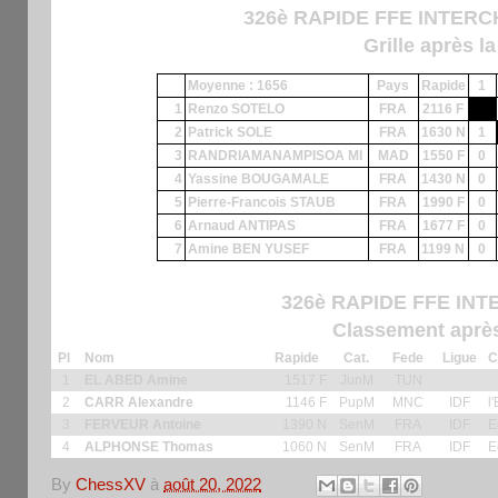
326è RAPIDE FFE INTERCH
Grille après l
Moyenne : 1656
Pays
Rapide
1
1
Renzo SOTELO
FRA
2116 F
2
Patrick SOLE
FRA
1630 N
1
3
RANDRIAMANAMPISOA MI
MAD
1550 F
0
4
Yassine BOUGAMALE
FRA
1430 N
0
5
Pierre-Francois STAUB
FRA
1990 F
0
6
Arnaud ANTIPAS
FRA
1677 F
0
7
Amine BEN YUSEF
FRA
1199 N
0
326è RAPIDE FFE INT
Classement après
Pl
Nom
Rapide
Cat.
Fede
Ligue
C
1
EL ABED Amine
1517 F
JunM
TUN
2
CARR Alexandre
1146 F
PupM
MNC
IDF
l
3
FERVEUR Antoine
1390 N
SenM
FRA
IDF
E
4
ALPHONSE Thomas
1060 N
SenM
FRA
IDF
E
By
ChessXV
à
août 20, 2022