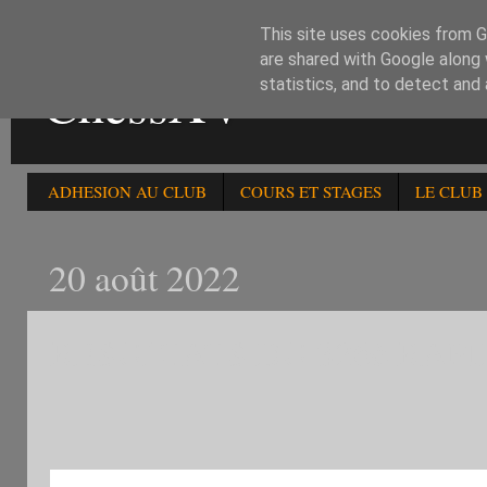
This site uses cookies from Go
are shared with Google along 
ChessXV
statistics, and to detect and
ADHESION AU CLUB
COURS ET STAGES
LE CLUB
20 août 2022
RESULTATS DU 326è RAPI