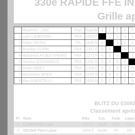
330è RAPIDE FFE I
Grille a
Moyenne : 1392
Pays
Rapide
1
2
3
4
5
1
Lazo LJUBOTINA
FRA
1855 F
1
1
½
1
2
Pietro GEUNA
ITA
1640 E
0
1
1
1
3
Brendan DUPIN
FRA
1357 F
0
0
½
1
4
Mohamed Ali BEN KHEMIS
FRA
1271 F
½
0
½
1
5
Yassine BOUGAMALE
FRA
1430 N
0
0
0
0
6
Anate ABBEY
FRA
1338 F
0
1
0
0
0
7
Maximilian BRIEN
FRA
1199 N
0
0
0
1
0
8
Max ALBERTELLI
FRA
1050 N
0
0
0
0
0
BLITZ DU 0309
Classement après
Pl
Nom
Blitz
Cat.
Fede
Ligue
1
LJUBOTINA Lazo
1927 F
SepM
FRA
CVL
2
GEUNA Piero Lione
1640 E
SenM
ITA
IDF