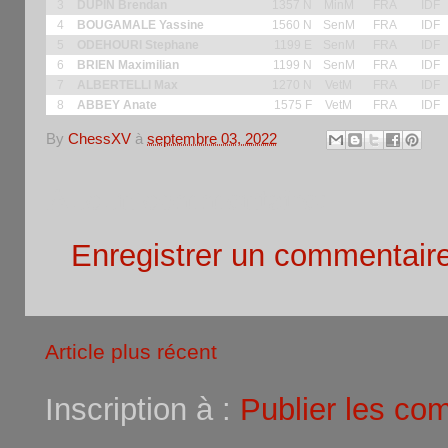
3
DUPIN Brendan
1357 N
MinM
FRA
IDF
4
BOUGAMALE Yassine
1560 N
SenM
FRA
IDF
5
ODEHOURI Stephane
1199 E
SenM
FRA
IDF
6
BRIEN Maximilian
1199 N
SenM
FRA
IDF
7
ALBERTELLI Max
1270 N
VetM
FRA
IDF
8
ABBEY Anate
1575 F
VetM
FRA
IDF
By
ChessXV
à
septembre 03, 2022
Aucun commentaire:
Enregistrer un commentair
Article plus récent
Inscription à :
Publier les co