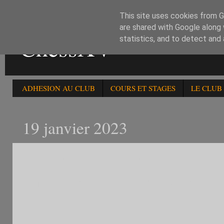
This site uses cookies from Go
are shared with Google along 
ChessXV
statistics, and to detect and
ADHESION AU CLUB
COURS ET STAGES
LE CLUB
19 janvier 2023
RESULTATS DU 379è RAP
INTERCHESS DU 190123