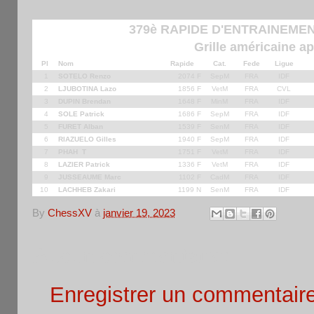
379è RAPIDE D'ENTRAINEMEN
Grille américaine ap
Pl
Nom
Rapide
Cat.
Fede
Ligue
1
SOTELO Renzo
2074 F
SepM
FRA
IDF
2
LJUBOTINA Lazo
1856 F
VetM
FRA
CVL
3
DUPIN Brendan
1648 F
MinM
FRA
IDF
4
SOLE Patrick
1686 F
SepM
FRA
IDF
5
FURET Alban
1539 F
SenM
FRA
IDF
6
RIAZUELO Gilles
1940 F
SepM
FRA
IDF
7
PHAH T
1751 F
VetM
FRA
IDF
8
LAZIER Patrick
1336 F
VetM
FRA
IDF
9
JUSSEAUME Marc
1102 F
CadM
FRA
IDF
10
LACHHEB Zakari
1199 N
SenM
FRA
IDF
By
ChessXV
à
janvier 19, 2023
Aucun commentaire:
Enregistrer un commentair