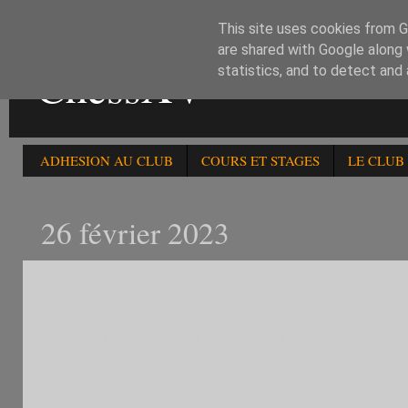
This site uses cookies from Go
are shared with Google along 
ChessXV
statistics, and to detect and
ADHESION AU CLUB
COURS ET STAGES
LE CLUB
26 février 2023
LE MARDI 28/2/23: 379è
D'ENTRAINEMENT ... RESU
DU 250223