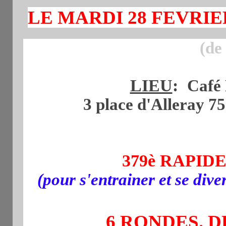
LE MARDI 28 FEVRIE
(de
LIEU
:
Café 
3 place d'Alleray 7
379è RAPI
(pour s'entrainer et se div
6 RONDES. D