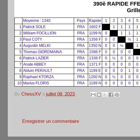
390è RAPIDE FFE
Grill
Moyenne : 1340
Pays
Rapide
1
2
3
4
5
1
Patrick SOLE
FRA
1602 F
1
1
1
1
2
William FOCILLION
FRA
1199 N
0
1
1
1
3
Paul COTY
FRA
1356 F
0
0
½
1
4
Augustin MELKI
FRA
1350 N
0
0
½
1
5
Thomas GIORDMAINA
FRA
1586 F
0
0
0
0
6
Patrick LAZIER
FRA
1336 F
0
½
0
0
0
7
Anate ABBEY
FRA
1371 F
0
0
0
0
0
8
Alduin PERAULT
FRA
1199 E
0
0
0
1
0
9
Raphael KTORZA
FRA
1200 N
0
½
0
0
0
10
Marius FLORIS
FRA
1199 N
0
0
0
0
0
By
ChessXV
à
juillet 08, 2023
Aucun commentaire:
Enregistrer un commentaire