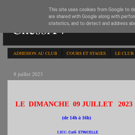
This site uses cookies from Google to del
are shared with Google along with perfor
ChessXV
statistics, and to detect and address ab
ADHESION AU CLUB
COURS ET STAGES
LE CLUB
8 juillet 2023
LE 09/07/23: 390è RAPIDE INTERCHESS HOMOLOG
LE DIMANCHE 09 JUILLET 2023
(de 14h à 16h)
LIEU:
Café ETINCELLE