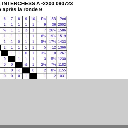
 INTERCHESS A -2200 090723
e après la ronde 9
6
7
8
9
10
Pts
SB
Perf
1
1
1
1
1
9
36
2002
½
1
1
½
1
7
26¼
1586
1
1
1
1
1
6½
19¾
1519
1
1
0
1
1
5½
17¾
1433
1
1
1
1
1
5
12
1366
1
1
0
1
3½
10
1267
0
1
1
1
3
5½
1230
0
0
½
1
2½
7½
1182
1
0
½
0
2
8¼
1155
0
0
0
1
1
2
1031