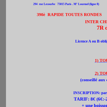
294 rue Lecourbe
75015 Paris .
M° Lourmel (ligne 8)
390è RAPIDE TOUTES RONDES
INTER CH
7R 
Licence A ou B obli
1) TO
2) TO
(
conseillé aux
INSCRIPTION:
par
TARIF:
8
€ (6€:
+ une boiss