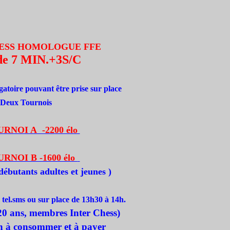
ESS
HOMOLOGUE FFE
de 7 MIN.+3S/C
gatoire pouvant être prise sur place
Deux Tournois
URNOI A -2200 élo
URNOI B -1600 élo
 débutants adultes et jeunes
)
 tel.sms ou sur place de 13h30 à 14h.
-20 ans, membres Inter Chess)
on à consommer
et à payer