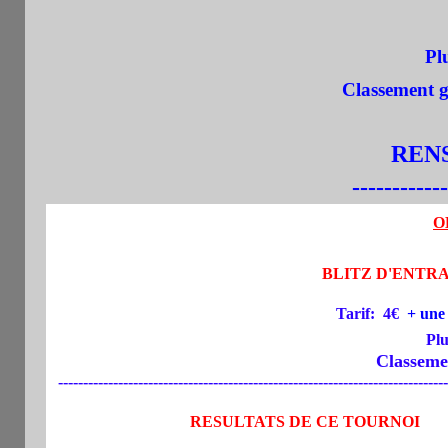
Plusi
Classement gé
RENS.
------------
O
BLITZ D'ENTRAI
Tarif:
4€
+ une
Plu
Classement gé
------------------------------------------------------------------------------
RESULTATS DE CE TOURNOI