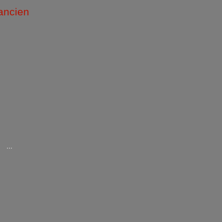
 ancien
/2026 )
...
/2025 )