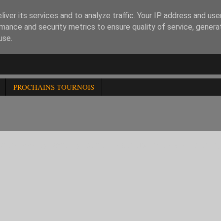
iver its services and to analyze traffic. Your IP address and us
mance and security metrics to ensure quality of service, gener
use.
PROCHAINS TOURNOIS
UE FFE a) -2200 b)-1600... RESULTATS DE CE TOURN