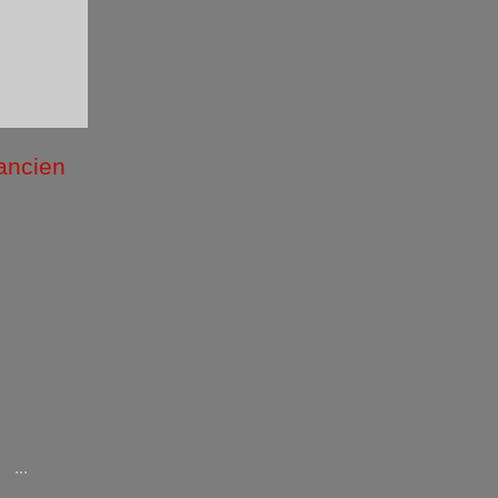
 ancien
/2026 )
...