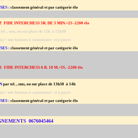
ES :
classement général et par catégorie élo
TZ
FIDE INTERCHESS 5R. DE 5 MIN.+2S -2200 élo
tel. , sms, ou sur place de 12h à 12h30
ans) + une boisson à consommer et à payer
ES :
classement général et par catégorie élo
E FIDE INTERCHESS 6 R. 10 M.+3S. -2200 élo
N
par tel. , sms, ou sur place de 13h30 à 14h
ans) + une boisson à consommer et à payer
ES :
classement général et par catégorie élo
NEMENTS 0676045464