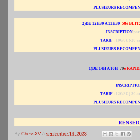
PLUSIEURS RECOMPENS
2)
DE 12H30 A 13H30
58è BLI
INSCRIPTION
par 
TARIF
: 10€/8€ (-20 
PLUSIEURS RECOMPENS
1)
DE 14H A 16H
70
è RAPID
INSCRIPTIO
TARIF
: 12€/8€ (-20 
PLUSIEURS RECOMPENS
RENSEIG
By
ChessXV
à
septembre 14, 2023