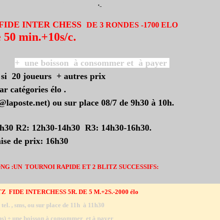
ay 75015 Paris .
M°Vaugirard
.
 FIDE INTER CHESS
DE 3 RONDES -1700 ELO
 50 min.+10s/c.
ans)
+ une boisson à consommer et à payer
i 20 joueurs + autres prix
ar catégories élo .
@laposte.net) ou sur place 08/7 de 9h30 à 10h.
h30 R2: 12h30-14h30 R3: 14h30-16h30.
se de prix: 16h30
G :UN TOURNOI RAPIDE ET 2 BLITZ SUCCESSIFS:
TZ
FIDE INTERCHESS 5R. DE 5 M.+2S.-2000 élo
tel. , sms, ou sur place de 11h à 11h30
ans) + une boisson à consommer et à payer