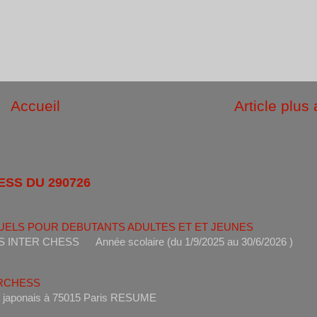
Accueil
Article plus
ESS DU 290726
UELS POUR DEBUTANTS ADULTES ET ET JEUNES
ANTS INTER CHESS Année scolaire (du 1/9/2025 au 30/6
ERCHESS
s un restaurant japonais à 75015 Paris RESUME 