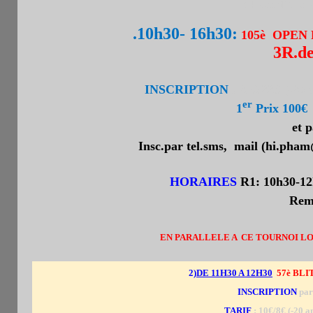
3 Place d'Aller
.10h30- 16h30:
105è OPEN
3R.de
INSCRIPTION
. 25€/22€ (-20 
er
1
Prix 100€
s
et p
Insc.par tel.sms, mail (hi.pham
HORAIRES
R1: 10h30-12
Remi
EN PARALLELE A CE TOURNOI LON
2)
DE 11H30 A 12H30
57è BLI
INSCRIPTION
par 
TARIF
: 10€/8€ (-20 