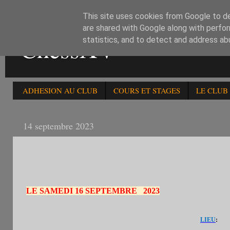
This site uses cookies from Google to del
are shared with Google along with perfor
ChessXV
statistics, and to detect and address ab
ADHESION AU CLUB
COURS ET STAGES
LE CLUB
14 septembre 2023
LE SAMEDI 16/9/23: 105è OPEN FIDE DE 3 RONDES 
RAPIDE FIDE -2200
LE SAMEDI 16 SEPTEMBRE 2023
Caf
LIEU
: