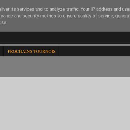
iver its services and to analyze traffic. Your IP address and us
mance and security metrics to ensure quality of service, gener
use.
PROCHAINS TOURNOIS
-1700 , 57è BLITZ FIDE -2000 , 58è BLITZ FIDE -2200 ,
é Le Relais de la Place ,