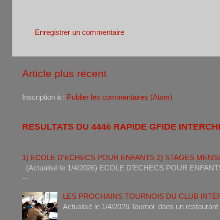
Aucun commentaire:
Enregistrer un commentaire
Article plus récent
Inscription à :
Publier les commentaires (Atom)
RESULTATS DU 444è RAPIDE GFIDE INTERCH
1) ECOLE D'ECHECS POUR ENFANTS 2) STAGES MENS
(Actualisé le 1/4/2026) ECOLE D'ECHECS POUR ENF
...
LES PROCHAINS TOURNOIS DU CLUB INT
Actualisé le 1/4/2026 Tournoi dan