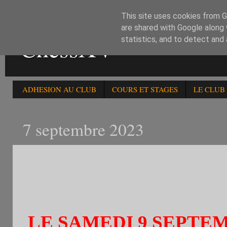
This site uses cookies from Go
are shared with Google along 
ChessXV
statistics, and to detect and
ADHESION AU CLUB
COURS ET STAGES
LE CLUB
7 septembre 2023
LE SAMEDI 9/9/23 : 402è
HOMOLOGUE FFE a)-2200 
LE SAMEDI 9 SEPTE