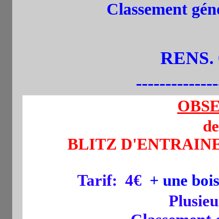
Classement géné
RENS. 
--------------
OBSE
de
BLITZ D'ENTRAINE
Tarif:
4€
+ une boi
Plusie