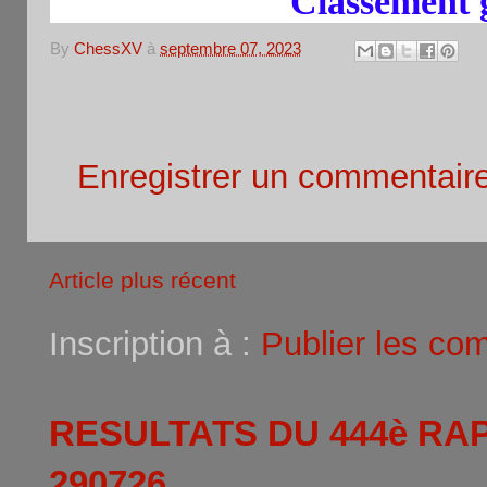
Classement génér
By
ChessXV
à
septembre 07, 2023
Aucun commentaire:
Enregistrer un commentair
Article plus récent
Inscription à :
Publier les co
RESULTATS DU 444è RA
290726