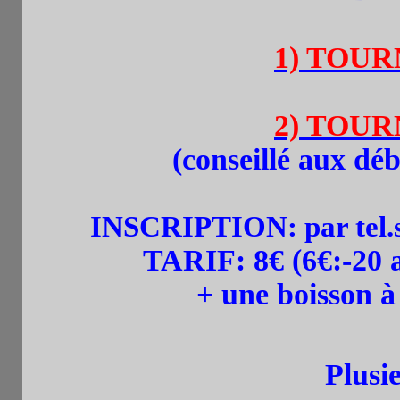
1) TOURN
2) TOURN
(
conseillé aux déb
INSCRIPTION:
par tel
TARIF:
8
€ (6€:-20
+ une boisson 
Plusieu