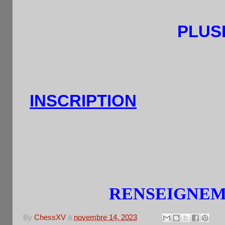
PLUS
Classement génér
INSCRIPTION
: par tél.,
Licence FFE A ou B obli
RENSEIGNE
By
ChessXV
à
novembre 14, 2023