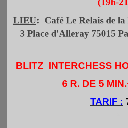
(19h-21
:
LIEU
Café Le Rel
ais de la
3 Place d'Alleray 75015 P
BLITZ
INTERCHESS H
6
R. DE 5 MIN.
TARIF :
7
+ une boisson à 