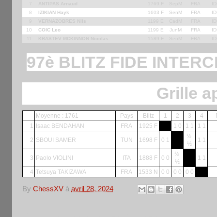
7
ANTIPAS Arnaud
1769 F
SepM
FRA
ID
8
IZIKIAN Hayk
1603 F
SenM
FRA
ID
9
VERNAZOBRES Nils
1199 E
CadM
FRA
ID
10
COIC Leo
1199 E
JunM
FRA
ID
11
KRASTEV MCKINNON Nicolas
1589 F
SenM
FRA
ID
97è BLITZ FIDE INTERC
Grille a
Moyenne : 1761
Pays
Blitz
1
2
3
4
1
Isaac BENDAHAN
FRA
1925 F
1 0
1 1
1 1
½
2
SBOUI SAMER
TUN
1698 F
0 1
1 1
½
½
3
Paolo VIOLINI
ITA
1888 F
0 0
1 1
½
4
Tetsuya TAKIZAWA
FRA
1533 N
0 0
0 0
0 0
By
ChessXV
à
avril 28, 2024
Aucun commentaire: