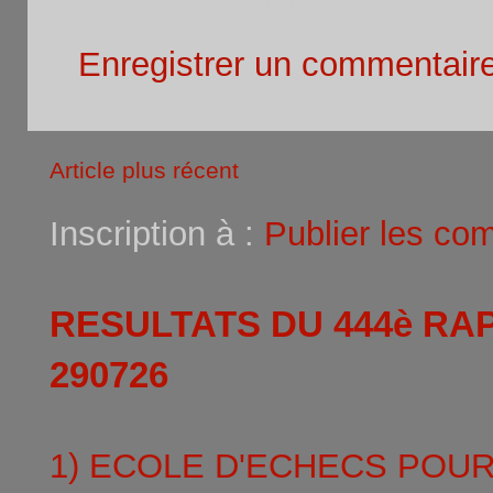
Enregistrer un commentair
Article plus récent
Inscription à :
Publier les co
RESULTATS DU 444è RA
290726
1) ECOLE D'ECHECS POU