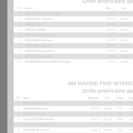
Grille américaine ap
Pl
Nom
Elo
Cat.
1
VIOLINI Enrico Giuseppe
1697 F
BenM
2
SACKSICK Thomas
1658 F
SepM
3
FABRE Guy
1623 F
VetM
4
SBOUI SAMER
1661 F
SenM
5
BERANGER Theodore
1541 F
PupM
6
TAKIZAWA Takuma
1610 F
PupM
7
TAKIZAWA Tetsuya
1423 F
SenM
8
PIRAUDEAU Matisse
1199 E
MinM
9
BOUVIER Clement
1199 E
SenM
10
PENDARIES-ISSAURAT Philippe
1709 F
SenM
98è RAPIDE FIDE INTERC
Grille américaine ap
Pl
Nom
Rapide
Cat.
Fede
Lig
1
RUDIANO Nicolas
2016 F
SepM
FRA
ID
2
BENDAHAN Isaac
1955 F
BenM
FRA
ID
3
CORIAT Adrien
1714 F
SenM
FRA
ID
4
SCHLISTEUR Antonin
1652 F
BenM
FRA
ID
5
DRILLAUD Antoine
1676 F
SenM
FRA
ID
6
GOSSELIN Yoann
1666 F
SenM
FRA
ID