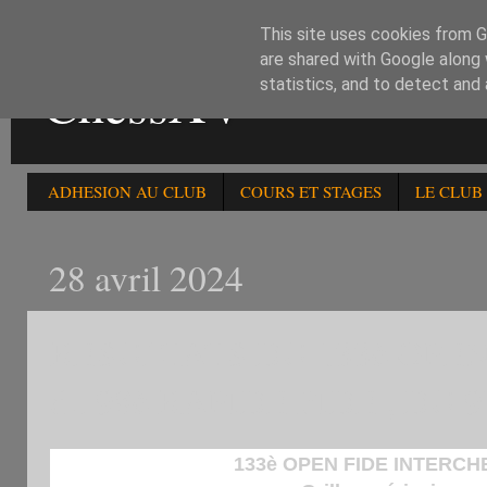
This site uses cookies from Go
are shared with Google along 
ChessXV
statistics, and to detect and
ADHESION AU CLUB
COURS ET STAGES
LE CLUB
28 avril 2024
RESULTATS DU 133è OPEN 
du 98è RAPIDE FIDE , DU 9
133è OPEN FIDE INTERCHE