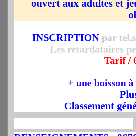
ouvert aux adultes et j
o
INSCRIPTION
par tel.
Les retardataires p
Tarif / 
+ une boisson à
Plu
Classement génér