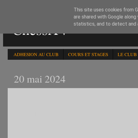
This site uses cookies from Go
are shared with Google along 
ChessXV
statistics, and to detect and
ADHESION AU CLUB
COURS ET STAGES
LE CLUB
20 mai 2024
LE 21/5/24:1) 427è RAP
D'ENTRAINEMENT POUR 
TOURNOI HOMOLOGUE F