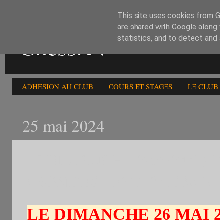
This site uses cookies from Go
are shared with Google along 
ChessXV
statistics, and to detect and
ADHESION AU CLUB
COURS ET STAGES
LE CLUB
25 mai 2024
LE DIMANCHE 26/5/24:1) 
3 RONDES -1800 .2)103è B
LE DIMANCHE 26 MAI 2