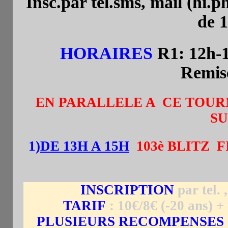
Insc.par tel.sms, mail (hi.
de 1
HORAIRES
R1: 12h-
Remise
EN PARALLELE A CE TOUR
SU
1)
DE 13H A 15H
103è BLITZ
F
INSCRIPTION
par tel. 
TARIF
: 10€/8€ (-20 ans) 
PLUSIEURS RECOMPENSES 