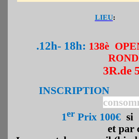
Café
LIEU
:
101 rue de la Croix Nive
.12h- 18h:
138è OPE
RONDE
3R.de 
INSCRIPTION
. 25€/
consom
er
1
Prix 100€
si 
et par 