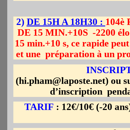
2)
DE 15H A 18H30 :
104è
DE 15 MIN.+10S -2200 élo .
15 min.+10 s, ce rapide peu
et une préparation à un pr
INSCRIPT
(hi.pham@laposte.net) ou s
d’inscription penda
TARIF
: 12€/10€ (-20 an