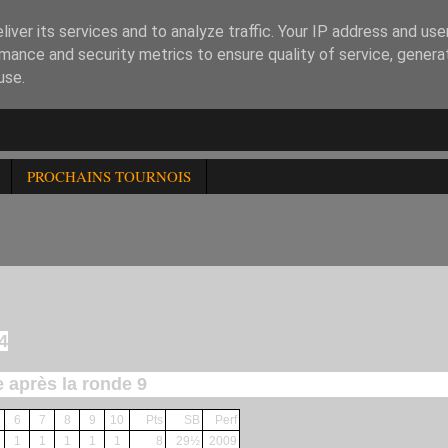
iver its services and to analyze traffic. Your IP address and us
mance and security metrics to ensure quality of service, gener
use.
PROCHAINS TOURNOIS
U 080524
4
e après la ronde 9
6
7
8
9
10
Pts
SB
Perf
1
1
1
1
1
8
29½
2009