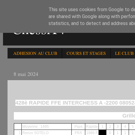
This site uses cookies from Google to del
are shared with Google along with perfor
ChessXV
statistics, and to detect and address ab
ADHESION AU CLUB
COURS ET STAGES
LE CLUB
8 mai 2024
RESULTATS DU 428è RAPIDE FFE INTERCHESS D
428è RAPIDE FFE INTERCHESS A -2200 08052
Grill
Moyenne : 1495
Pays
Rapide
1
2
3
4
5
1
Renzo SOTELO
FRA
1986 F
0
1
1
1