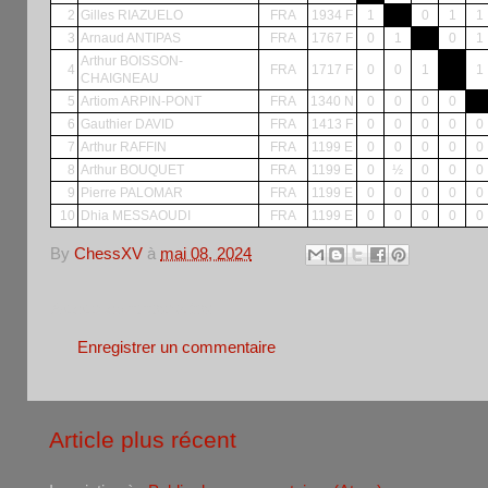
2
Gilles RIAZUELO
FRA
1934 F
1
0
1
1
3
Arnaud ANTIPAS
FRA
1767 F
0
1
0
1
Arthur BOISSON-
4
FRA
1717 F
0
0
1
1
CHAIGNEAU
5
Artiom ARPIN-PONT
FRA
1340 N
0
0
0
0
6
Gauthier DAVID
FRA
1413 F
0
0
0
0
0
7
Arthur RAFFIN
FRA
1199 E
0
0
0
0
0
8
Arthur BOUQUET
FRA
1199 E
0
½
0
0
0
9
Pierre PALOMAR
FRA
1199 E
0
0
0
0
0
10
Dhia MESSAOUDI
FRA
1199 E
0
0
0
0
0
By
ChessXV
à
mai 08, 2024
Aucun commentaire:
Enregistrer un commentaire
Article plus récent