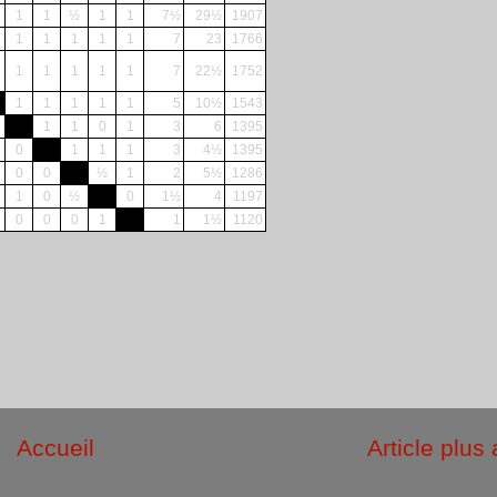
1
1
½
1
1
7½
29½
1907
1
1
1
1
1
7
23
1766
1
1
1
1
1
7
22½
1752
1
1
1
1
1
5
10½
1543
1
1
0
1
3
6
1395
0
1
1
1
3
4½
1395
0
0
½
1
2
5½
1286
1
0
½
0
1½
4
1197
0
0
0
1
1
1½
1120
Accueil
Article plus