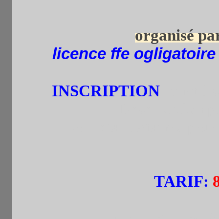
organisé pa
licence ffe ogligatoir
INSCRIPTION
par tel.
Réservation p
Les retardataires peuv
TARIF
: