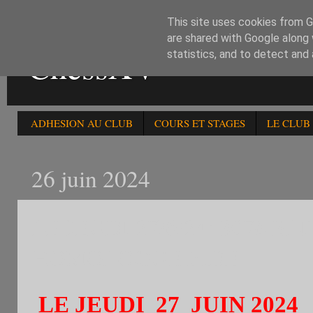
This site uses cookies from Go
are shared with Google along 
ChessXV
statistics, and to detect and
ADHESION AU CLUB
COURS ET STAGES
LE CLUB
26 juin 2024
LE JEUDI 27/6/24: 307è 
HOMOLOGUE FIDE
LE JEUDI 27
JUIN
2024