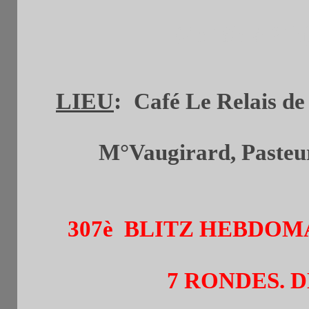
(de 19h à 21h
LIEU
:
Café Le Relais de 
M°Vaugirard, Pasteur 
307è BLITZ HEBDO
7 RONDES. D