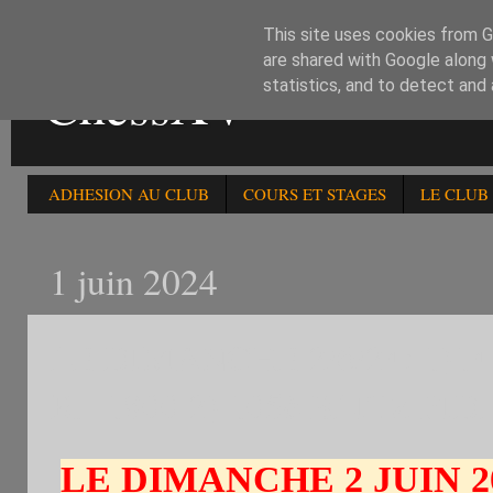
This site uses cookies from Go
are shared with Google along 
ChessXV
statistics, and to detect and
ADHESION AU CLUB
COURS ET STAGES
LE CLUB
1 juin 2024
LE DIMANCHE 2/6/24: 1)1
R. -1800 2) 105è BLITZ FID
LE DIMANCHE 2 JUIN 2