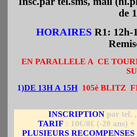
Insc.par tel.sms, mail (hi
de 1
HORAIRES
R1: 12h-
Remise
EN PARALLELE A CE TOUR
SU
1)
DE 13H A 15H
105è BLITZ
F
INSCRIPTION
par tel. 
TARIF
: 10€/8€ (-20 ans) 
PLUSIEURS RECOMPENSES 