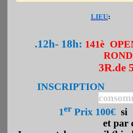
Café
LIEU
:
101 rue de la Croix Nive
.12h- 18h:
141è OPE
RONDE
3R.de 
INSCRIPTION
. 25€/
consom
er
1
Prix 100€
si 
et par 