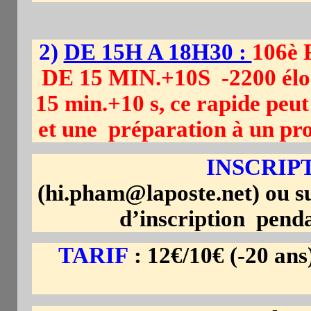
2)
DE 15H A 18H30 :
106è
DE 15 MIN.+10S -2200 élo .
15 min.+10 s, ce rapide peu
et une préparation à un pr
INSCRIPT
(hi.pham@laposte.net) ou s
d’inscription penda
TARIF
: 12€/10€ (-20 an