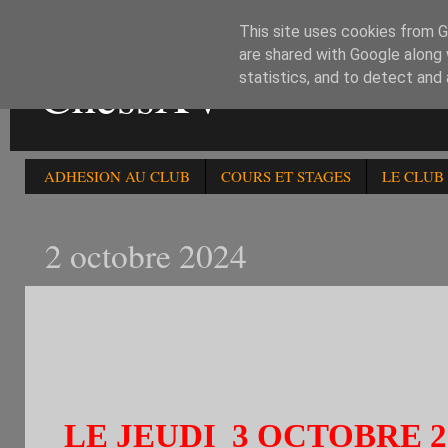
This site uses cookies from Go
are shared with Google along 
ChessXV
statistics, and to detect and
ADHESION AU CLUB
COURS ET STAGES
LE CLUB
2 octobre 2024
LE JEUDI 3/10 /24: 94è
FIDE
LE JEUDI 3 OCTOBRE