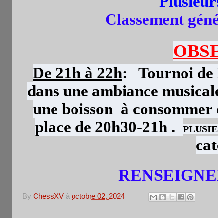
Plusieu
Classement génér
OBSE
De 21h à 22h
:
Tournoi de 
dans une ambiance musicale 
une boisson à consommer et
place de 20h30-21h .
PLUSIE
cat
RENSEIGNEM
By
ChessXV
à
octobre 02, 2024