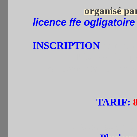
organisé pa
licence ffe ogligatoir
INSCRIPTION
par tel.
Réservation p
Les retardataires peuv
TARIF
:
+ une boisson à