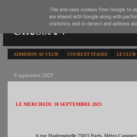
This site uses cookies from Google to del
are shared with Google along with perfor
ChessXV
statistics, and to detect and address ab
ADHESION AU CLUB
COURS ET STAGES
LE CLUB
9 septembre 2025
LE MERCREDI 10/9/25 : 272è RAPIDE FIDE INTE
LE MERCREDI 10 SEPTEMBRE
2025
(de 19h à 21h30)
Lieu: Salon de thé Boba Fruits
6 rue Mademoiselle 75015 Paris
.
Métro Commer