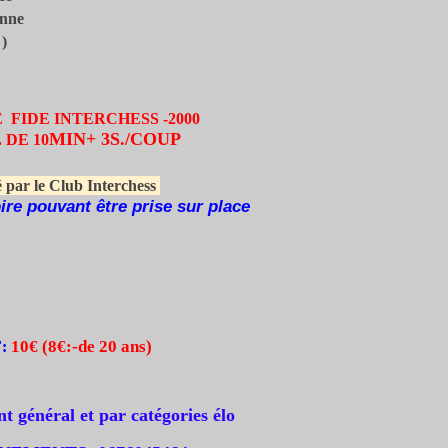
nne
)
E FIDE INTERCHESS -2000
MIN+ 3S./COUP
 DE 10
 par le Club Interchess
oire pouvant être prise sur place
 tel.sms ou sur place de 18h30 à 19h.
n par sms au 0676045464
es peuvent entrer à la 2è ronde.
10€
(8€:-de 20 ans)
F
:
n à consommer et à payer .
 général et par catégories élo