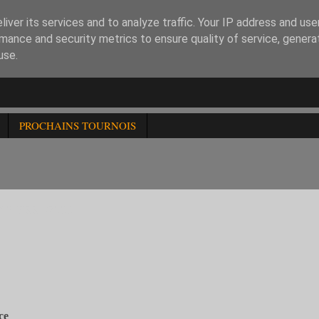
iver its services and to analyze traffic. Your IP address and us
mance and security metrics to ensure quality of service, gener
use.
PROCHAINS TOURNOIS
RCHESS -2000
ce