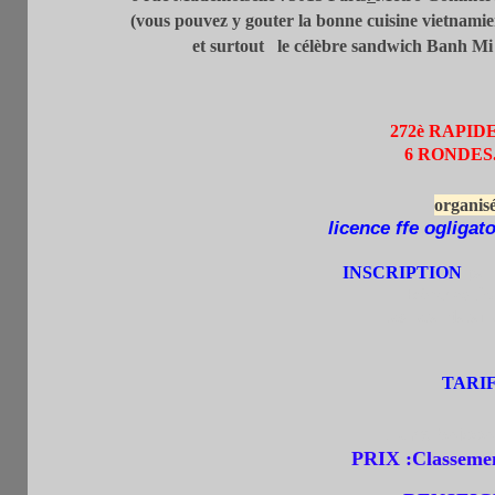
(vous pouvez y gouter la bonne cuisine vietnamie
et surtout le célèbre sandwich Banh Mi 
272è RAPID
6 RONDES.
organisé
licence ffe ogligat
INSCRIPTION
par
Réservatio
Les retardatair
TARI
+ une boisso
PRIX :Classement