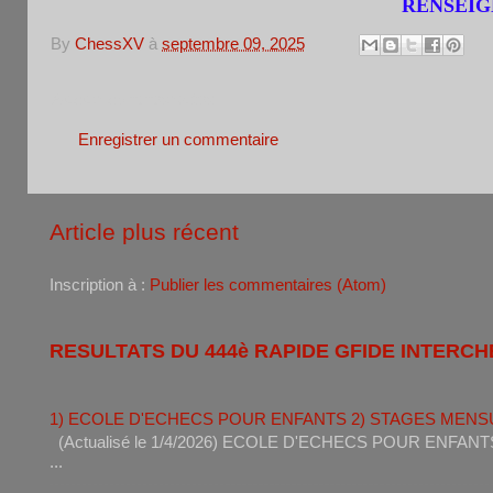
RENSEIGN
By
ChessXV
à
septembre 09, 2025
Aucun commentaire:
Enregistrer un commentaire
Article plus récent
Inscription à :
Publier les commentaires (Atom)
RESULTATS DU 444è RAPIDE GFIDE INTERCH
1) ECOLE D'ECHECS POUR ENFANTS 2) STAGES MENS
(Actualisé le 1/4/2026) ECOLE D'ECHECS POUR ENF
...