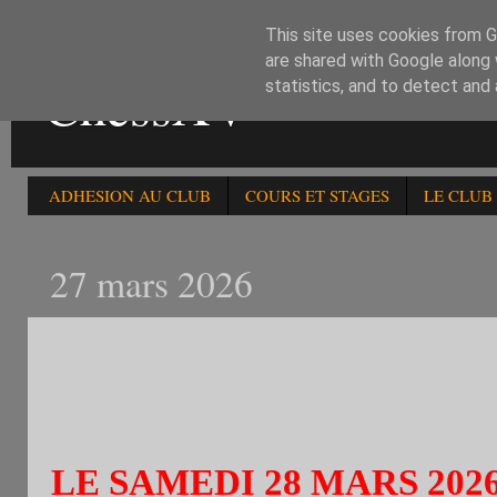
This site uses cookies from Go
are shared with Google along 
ChessXV
statistics, and to detect and
ADHESION AU CLUB
COURS ET STAGES
LE CLUB
27 mars 2026
LE SAMEDI 28/3/26 : 375è
(conseillé aux débutants adult
LE SAMEDI 28 MARS 202