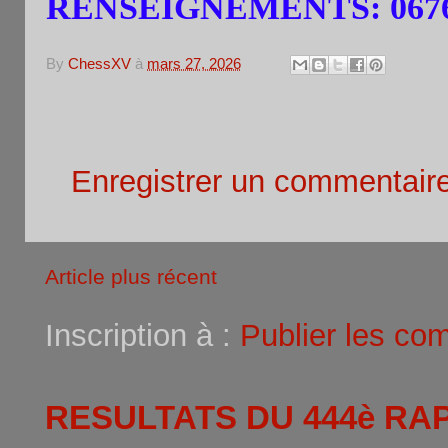
RENSEIGNEMENTS: 0676
By
ChessXV
à
mars 27, 2026
Aucun commentaire:
Enregistrer un commentair
Article plus récent
Inscription à :
Publier les co
RESULTATS DU 444è RA