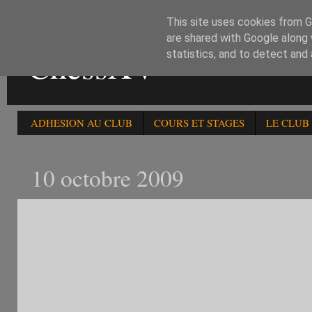
This site uses cookies from Go
are shared with Google along 
ChessXV
statistics, and to detect and
ADHESION AU CLUB
COURS ET STAGES
LE CLUB
10 octobre 2009
11è TOURNOI R
DU 