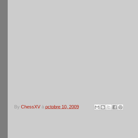
. LICENCE A OU B obligato
. ARBITRE :
. INSCRIPTION SU
. MÊME TOURNOI TOUS LE
dimanches : tournoi non h
c
. RENSEIGNEMENTS : 01
By
ChessXV
à
octobre 10, 2009
Aucun commentaire: