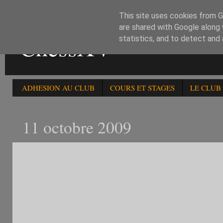
This site uses cookies from Go
are shared with Google along 
ChessXV
statistics, and to detect and
ADHESION AU CLUB
COURS ET STAGES
LE CLUB
11 octobre 2009
RESULTAT 11è RAPIDE DU