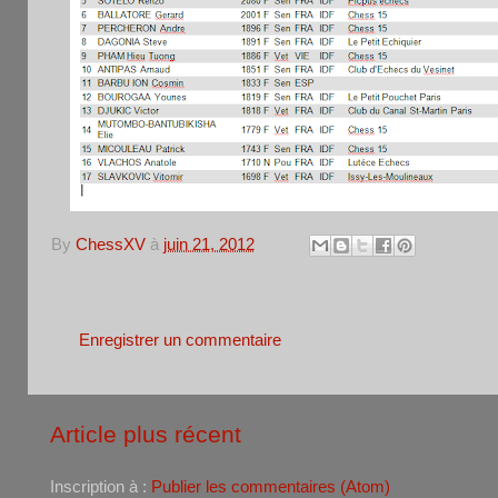
By
ChessXV
à
juin 21, 2012
Aucun commentaire:
Enregistrer un commentaire
Article plus récent
Inscription à :
Publier les commentaires (Atom)