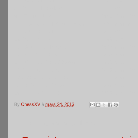
7
MARTAIL Julien
1300
Pou
FRA
8
MARTAIL Roland
1377
Vet
FRA
9
BOITEL Leo
1441
Ben
FRA
10
KRAKOVSKI Moshu Moer
1630
Sen
ISR
11
FAYNER Alain
1499
Vet
FRA
12
MARTYNOV Nikolay
1399
Jun
FRA
13
PAMMER Florence
1438
Sen
FRA
14
MARMIER Eric
1478
Sen
FRA
15
BOUHASSIRA Shneor
1499
Sen
FRA
16
MULLER Frederic
1623
Sen
FRA
17
CABARAT Jean-Marc
1557
Sen
FRA
18
PRIVITERA Salvo
1424
Sen
FRA
19
LELIEVRE Michel
1373
Vet
FRA
By
ChessXV
à
mars 24, 2013
Aucun commentaire: