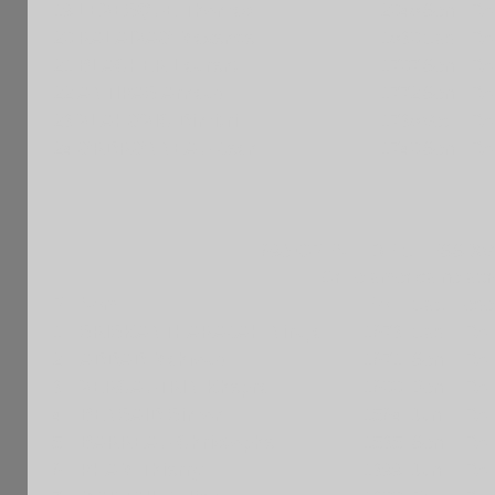
19
LEVESQUE Thomas
2048
Sen
FRA
20
RALAIVAO Maxence
1830
Cad
FRA
21
BLACHER Laurent
1707
Sen
FRA
22
ANTIPAS Arnaud
1772
Sen
FRA
23
VLAHOVIC Dimitri
1738
Vet
FRA
24
ORDRONNEAU Jean
1740
Sen
FRA
69è OPEN FIDE CHESS XV
Grille américaine apr
Pl
Nom
Elo
Cat.
Fede
1
SRISKANTHARAJAH Niruja
1673
Cad
FRA
2
ADDAD Mahfoud
1671
Sen
FRA
3
VERCAUTRIN Khepra
1600
Ben
FRA
4
BENSAID Simon
1564
Jun
FRA
5
BARREAU Christophe
1535
Sen
FRA
6
PHAM Thierry
1399
Jun
FRA