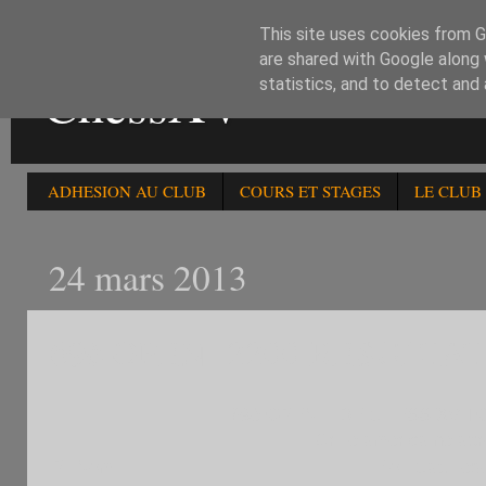
This site uses cookies from Go
are shared with Google along 
ChessXV
statistics, and to detect and
ADHESION AU CLUB
COURS ET STAGES
LE CLUB
24 mars 2013
69è OPEN -2200 RESULTA
69è OPEN FIDE CHESS XV TO
Grille américaine apr
Pl
Nom
Elo
Cat.
Fed