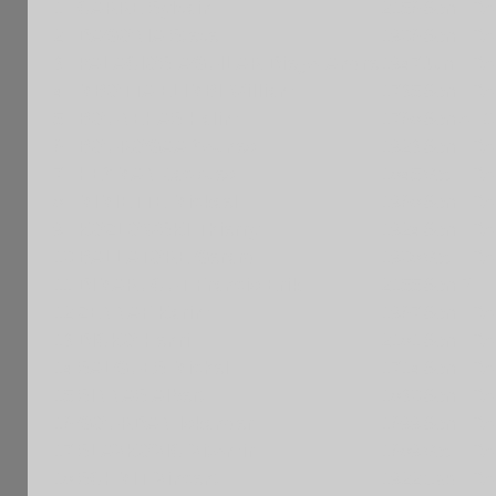
1
CARRE Sylvain
2156
Sen
FRA
2
DAGONIA Steve
1906
Sen
FRA
3
PALACIOS-AGUILAR Diego-Andre
1947
Jun
FRA
4
MBOTTA ELIMBI William
1735
Sen
FRA
5
BOUNEHAS Halim
1768
Sen
ALG
6
BOUROGAA Younes
1923
Sen
FRA
7
HEYMAN Jacques
1845
Vet
FRA
8
MIMIETTE Mickael
1968
Sen
FRA
9
KOZLOWSKI Thierry
1924
Sen
FRA
10
BALLATORE Gerard
1908
Vet
FRA
11
DIMARUCUT Francis Erik
2155
Sen
PHI
12
ZENNAF Karim
1967
Sen
FRA
13
DICKO Henri
2181
Sen
FRA
14
SALGUES Michel
1714
Sen
FRA
15
SINNAS Albert
1830
Sen
FRA
16
GOURDAN Iskander
1699
Sen
FRA
17
SLAVKOVIC Vitomir
1689
Vet
FRA
18
SCHMIT Vincent
1922
Cad
FRA