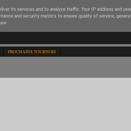
iver its services and to analyze traffic. Your IP address and us
mance and security metrics to ensure quality of service, gener
use.
PROCHAINS TOURNOIS
d07
Rd08
Rd09
Pts
Bu.
Perf.
NV
4N
+8B
=7N
7,5
48,5
2282
7
10N
-5B
+12N
7
47,5
2223
7