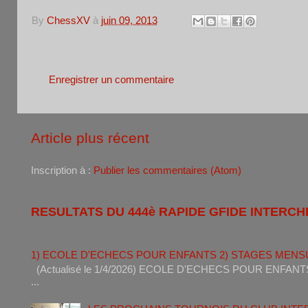
By
ChessXV
à
juin 09, 2013
Aucun commentaire:
Enregistrer un commentaire
Article plus récent
Inscription à :
Publier les commentaires (Atom)
RESULTATS DU 444è RAPIDE GFIDE INTERCH
1) ECOLE D'ECHECS POUR ENFANTS 2) STAGES MENS
(Actualisé le 1/4/2026) ECOLE D'ECHECS POUR ENF
...