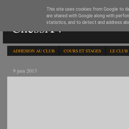
This site uses cookies from Google to del
are shared with Google along with perfor
ChessXV
statistics, and to detect and address ab
ADHESION AU CLUB
COURS ET STAGES
LE CLUB
9 juin 2013
100è RAPIDE CHESS XV RESULTAT FINAL
100è RAPIDE CHESS XV
Grille américaine après la ronde 9
Pl
Nom
Rapide
Cat.
Fede
Ligue
Rd01
Rd02
Rd03
Rd04
Rd05
Rd06
R
1
f
DAURELLE Herve
2280
Sen
FRA
IDF
+9B
+15N
+5B
+6N
-2B
+3N
+
2
DICKO Henri
2090
Sen
FRA
IDF
+7N
-6B
+17N
+3B
+1N
+4B
+