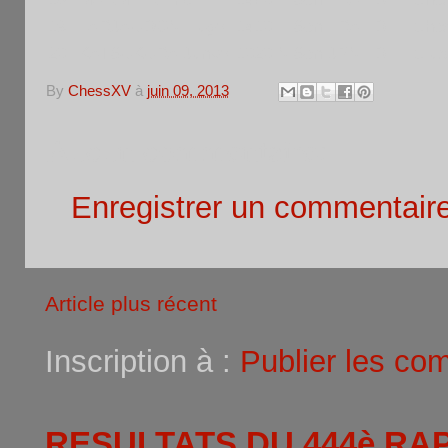
19
FARJAUDON Hugo
1410 F
Sen
FRA
IDF
Che
20
KATSUKURA Junko
1020 N
Sen
JPN
IDF
Club
By
ChessXV
à
juin 09, 2013
Aucun commentaire:
Enregistrer un commentair
Article plus récent
Inscription à :
Publier les co
RESULTATS DU 444è RA