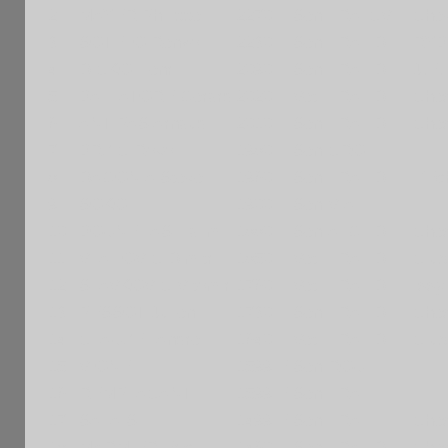
2
MAYER Philippe
2270 F
Sen
FRA
CVL
Chev
3
SOTELO Renzo
2230 F
Sen
FRA
IDF
RYB
4
DICKO Henri
2090 F
Sen
FRA
IDF
J.E.
5
BALLATORE Gerard
2020 F
Vet
FRA
IDF
Che
6
ANTIPAS Arnaud
2010 F
Sen
FRA
IDF
Che
7
BRZIC Roko
1980 F
Sen
CRO
8
DAGONIA Steve
1960 F
Sen
FRA
IDF
L'Ec
9
SOKO
1900 F
Sen
VIA
10
BOUNEHAS Halim
1880 F
Sen
ALG
IDF
Che
11
VLAHOVIC Dimitri
1850 F
Vet
FRA
IDF
Club
12
SLAVKOVIC Vitomir
1760 F
Vet
FRA
IDF
Issy
13
PESSOT Julien
1730 F
Sen
FRA
IDF
Che
14
CLAUZEL Andre
1640 F
Vet
FRA
IDF
Club
15
VIONEL
1599 E
Sen
ROU
16
REMPLACANT
1599 E
Sen
FRA
17
SALAIS
1499 E
Sen
FRA
Che
18
MARMIER Eric
1460 F
Sen
FRA
IDF
Che