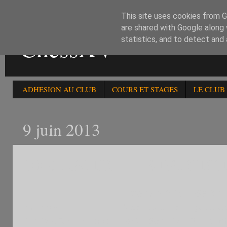
This site uses cookies from Go
are shared with Google along 
ChessXV
statistics, and to detect and
ADHESION AU CLUB
COURS ET STAGES
LE CLUB
9 juin 2013
100è RAPIDE LES PARTIC
100è RAPIDE CHESS XV
Nr
Nom
Rapide
Cat.
Fede
Ligue
Club
1
f
DAURELLE Herve
2280 F
Sen
FRA
IDF
Clic