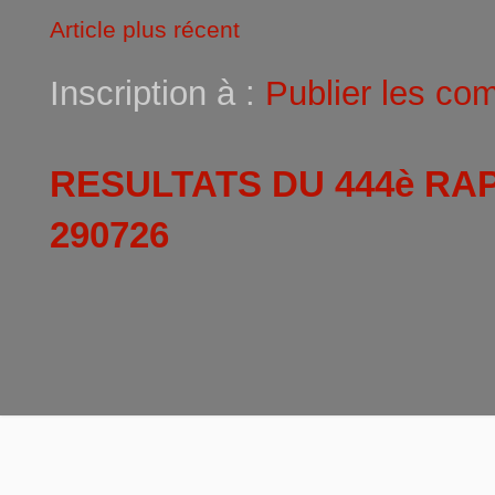
Article plus récent
Inscription à :
Publier les co
RESULTATS DU 444è RA
290726