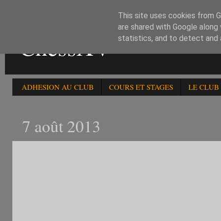
This site uses cookies from Go
are shared with Google along 
ChessXV
statistics, and to detect and
ADHESION AU CLUB
COURS ET STAGES
LE CLUB
7 août 2013
1è COUPE RAPIDE DU MO
QUELQUES PHOTOS