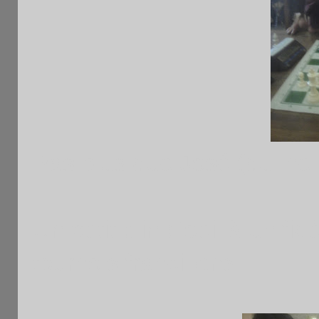
Pas plus que José (qui ne 
Un petit clin d'oeil à un fid
tournois franciliens :