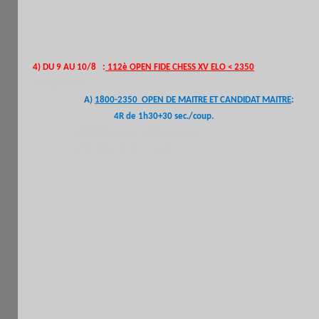
4) DU 9 AU 10/8
:
112è OPEN FIDE CHESS XV ELO < 2350
Trois groupes :
A)
1800-2350 OPEN DE MAITRE ET CANDIDAT MAITRE
:
4R de 1h30+30 sec./coup.
B)
-1800
: 5r.de 1h+30 sec./coup .
C) -1600 : 6R. de 1h au KO.