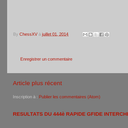
By
ChessXV
à
juillet 01, 2014
Aucun commentaire:
Enregistrer un commentaire
Article plus récent
Inscription à :
Publier les commentaires (Atom)
RESULTATS DU 444è RAPIDE GFIDE INTERCH