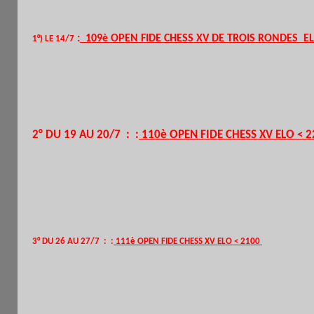
:
109è OPEN FIDE CHESS XV DE TROIS RONDES
E
1°) LE 14/7
A)
1700-2099
: 3R de 1h+30 sec./coup
B)
– 1800
: 3R.de 1h+30 sec./coup.
C)-1500 : 4R. de 1h au KO
2° DU 19 AU 20/7
: :
110è OPEN FIDE CHESS XV ELO < 
Trois groupes :
A)
1700-2199
:
5R de 1h+30 sec./coup .
B)
– 1800
: 5r.de 1h+30 sec./coup.
C)-1600 : 6R. de 1h au KO.
3° DU 26 AU 27/7
: :
111è OPEN FIDE CHESS XV ELO < 2100
Trois groupes :
A)
1700-2099
:
5R de 1h+30 sec./coup .
B)
– 1800
: 5r.de 1h+30 sec./coup.
C)-1500 : 6R. de 1h au KO.