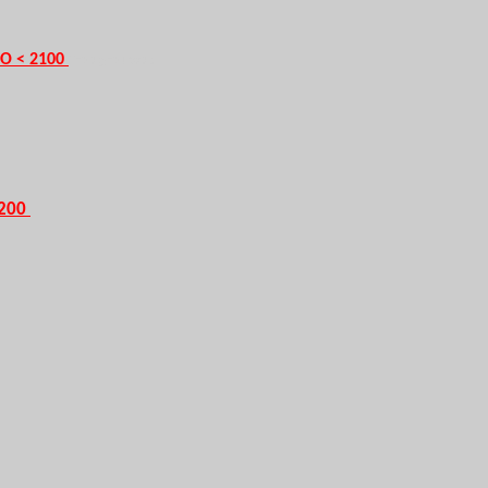
LO < 2100
Trois groupes :
2200