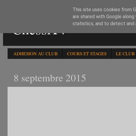
This site uses cookies from Go
are shared with Google along 
ChessXV
statistics, and to detect and
ADHESION AU CLUB
COURS ET STAGES
LE CLUB
8 septembre 2015
DU 12 AU 13 SEPTEMBRE
CHESS XV :1)20è OPEN FI
-1600 LISTE PROVISOIRE