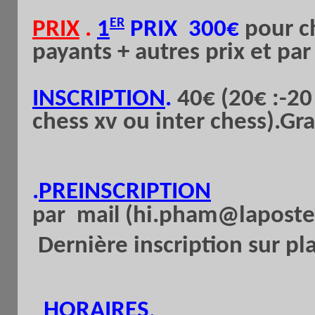
ER
PRIX
.
1
PRIX 300€
pour ch
payants + autres prix et par
INSCRIPTION
.
40€ (20€ :-20
chess xv ou inter chess).Gr
.
PREINSCRIPTION
(hi.pham@laposte.
par
mail
Dernière inscription sur pl
HORAIRES
.