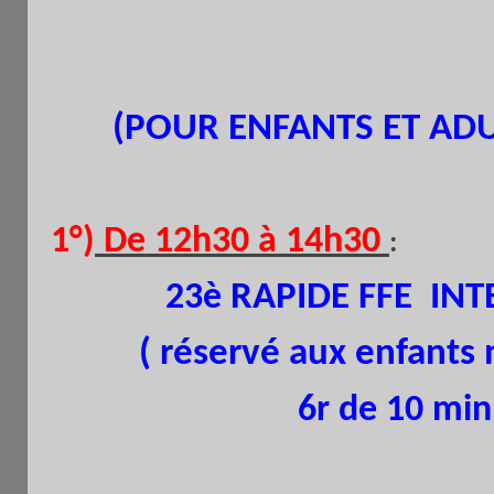
(POUR ENFANTS ET ADU
1°
)
De 12h30 à 14h30
:
RAPIDE FFE INT
23è
( réservé aux enfants n
6r de 10 mi