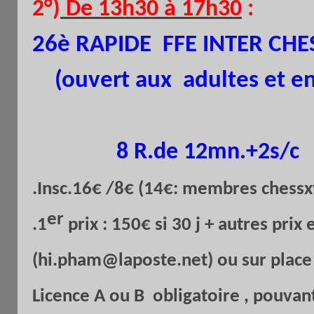
2°)
De 13h30 à 17h30
:
26è RAPIDE FFE INTER CHE
(ouvert aux adultes et en
8 R.de 12mn.+2s/c
.Insc.16€ /8€ (14€: membres chessxv
er
.1
prix : 150€ si 30 j + autres prix 
(hi.pham@laposte.net) ou sur plac
Licence A ou B obligatoire , pouvant