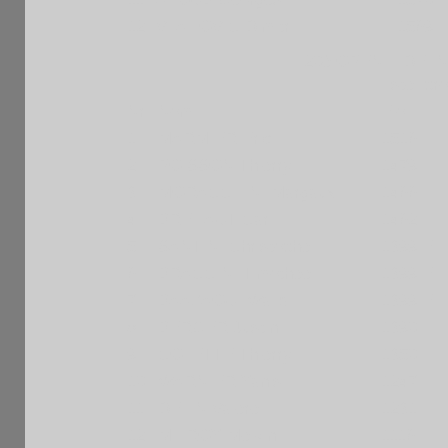
12
VLAHOVIC Dimitri
1569 F
20è OPEN FIDE I
Liste pro
Nr
Nom
Elo
1
MARMIER Eric
1516 F
2
POISSON Thierry
1479 F
3
MORACCHINI Margaux
1466 F
4
BREHAUT Carl
1462 F
5
SANTINI Christophe
1399 E
6
BRACCINI Timothee
1399 E
7
BAAZAOUI Walid
1399 E
8
BERGER Justin
1390 F
9
COLETTE Thierry
1350 F
10
WARNIER Yanis
1247 F
11
DELIN Valere
1231 F
12
MILROY Melvin
1116 F