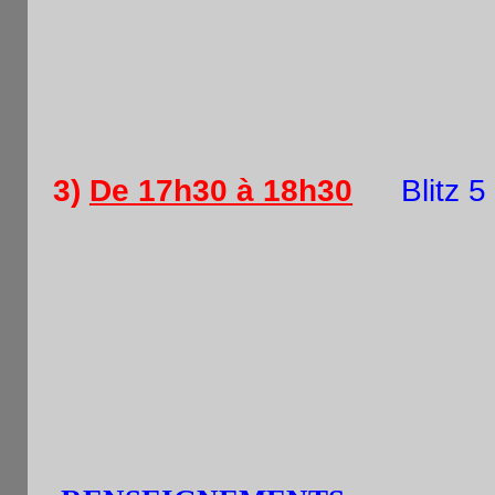
:
3)
De 17h30 à 18h30
Blitz 5
.
ouvert à tous , licenciés ou non FFE, de tous ni
Tarif
. 5€ ; Gratuit : GM, MI .Prix : 70%
Inscription
: par tel.sms : 0676045464 OU sur plac