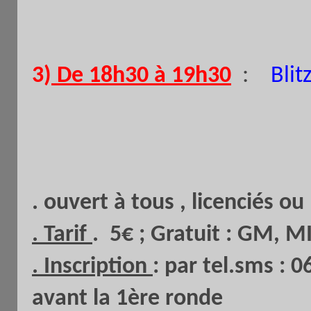
:
3)
De 18
h30
à 19
h30
Blit
. ouvert à tous , licenciés o
. Tarif
. 5€ ; Gratuit : GM, M
. Inscription
: par tel.sms :
avant la 1ère ronde