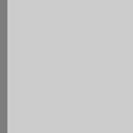
5
TRAVADON Loic
2016 F
20è OPEN FIDE I
Liste pro
Nr
Nom
Elo
1
BALLATORE Gerard
1968 F
2
SAUVETRE Alain
1916 F
3
KITACHEWSKY Daniel
1845 F
4
PHAM Thierry
1825 F
5
DJUKIC Victor
1798 F
6
BILLOT Daniel
1763 F
7
ARON-SAMUEL Emmanuel
1760 F
8
MICOULEAU Patrick
1722 F
9
SLAVKOVIC Vitomir
1706 F
10
MILROY Melena
1694 F
11
AYOUB Georges
1570 F