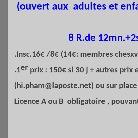
(ouvert aux adultes et enfa
8 R.de 12mn.+2s
.Insc.16€ /8€ (14€: membres chesxv 
er
.1
prix : 150€ si 30 j + autres prix 
(hi.pham@laposte.net) ou sur plac
Licence A ou B obligatoire , pouvant