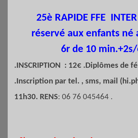
è RAPIDE FFE INTER
25
réservé aux enfants né 
6r de 10 min.+2s
.INSCRIPTION : 12€ .Diplômes de féli
.Inscription par tel. , sms, mail (h
11h30.
RENS
: 06 76 045464 .