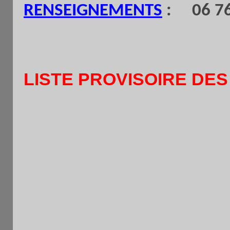
RENSEIGNEMENTS
: 06 76
LISTE PROVISOIRE DES
20è OPEN FIDE INT
Liste pro
Nr
Nom
Elo
1
GATINEAU Yovann
2141 F
2
LICAYAN Albert
2063 F
3
ARIZA Thomas
2046 F
4
SOTELO Renzo
2034 F