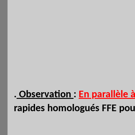
13
BREHAUT Diane
1109 F
14
AYOUB Alexandre
1087 F
.
Observation
:
En parallèle 
rapides homologués FFE pour 