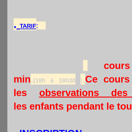
.
10€ (6€ pour les e
:
TARIF
du chess xv )
Ce tarif inclut
un
cours 
min
.
.
Ce cours
(18h à 18h30
)
les
observations des 
les
enfants pendant le tou