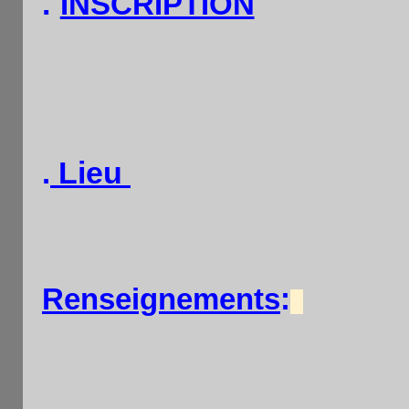
.
INSCRIPTION
par tel. 
de 16h15 à 16h30.
Lieu
:
.
Café Le Relais de la Place
3 Place d'Alleray 75015 Paris .
M°Vaugirard , Pasteur. Bus 88, 89 Arrê
Renseignements
:
06 76 0