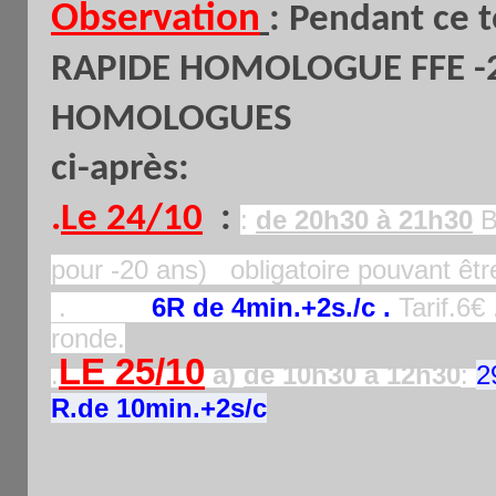
Observation
: Pendant ce 
RAPIDE HOMOLOGUE FFE -2
HOMOLOGUES
ci-après:
.
Le 24/10
:
:
de 20h30 à 21h30
B
pour -20 ans) obligatoire pouvant être
.
6R de 4min.+2s./c .
Tarif.6€ 
ronde.
LE 25/10
.
a)
de 10h30 à 12h30
:
2
R.de 10min.+2s/c
Insc.10€ /5€ .1er prix : 100€ si 30 j + 
sms, mail (hi.pham@laposte.net) ou s