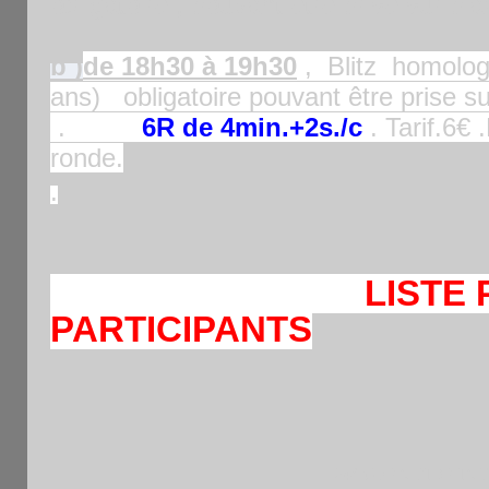
obligatoire , pouvant être prise sur 
b
)
de 18h30 à 19h30
, Blitz homolog
ans) obligatoire pouvant être prise su
.
6R de 4min.+2s./c
. Tarif.6€ 
ronde.
.
LISTE 
PARTICIPANTS
24è OPEN FIDE IN