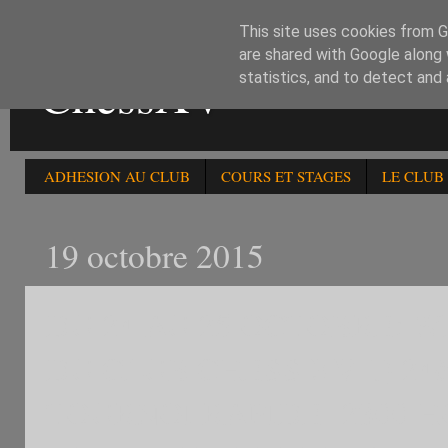
This site uses cookies from Go
are shared with Google along 
ChessXV
statistics, and to detect and
ADHESION AU CLUB
COURS ET STAGES
LE CLUB
19 octobre 2015
DU 24 AU 25 OCTOBRE: W
DU CLUB CHESS XV 1) 24è 
TOURNOI RAPIDE -2300 