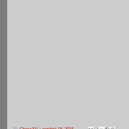
Nr
Nom
Elo
1
JACQ Philippe
1758 
2
VAN LINGEN Guus
1590 
3
MOUSSOUS Mohamed
1524 
4
MARMIER Eric
1497 
5
MONREAL Remi
1494 
6
EL HADDACHI Mohamed
1482 
7
BARREAU Christophe
1467 
8
BREHAUT Carl
1465 
9
LE Tuan Anh
1459 
10
PRIVITERA Salvo
1419 
11
DELIN Valere
1226 
12
BREHAUT Diane
1126 
By
ChessXV
à
octobre 19, 2015