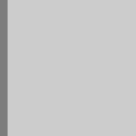
Liste pr
Nr
Nom
Elo
1
MUNKHBAYAR Janjaadorj
2037 F
2
SOTELO Renzo
2034 F
3
KARILA Marc
1974 F
4
CHASEZ Fabien
1974 F
5
KHENNOUS Fares
1954 F
6
BALLATORE Gerard
1952 F
7
PHAM Thierry
1832 F
8
TOUATI Bruno
1781 F
9
ARON-SAMUEL Emmanuel
1740 F
10
DEPARTOUT Eric
1719 F
11
SLAVKOVIC Vitomir
1701 F
12
LE Quan Anh
1683 F
24è OPEN FIDE 
Liste pr