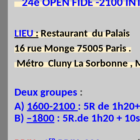
24è OPEN FIDE -2100 I
LIEU
:
Restaurant du Palais
16 rue Monge 75005 Paris .
Métro Cluny La Sorbonne , 
Deux groupes
:
A)
1600-2100
: 5R de 1h20
B)
–1800
: 5R.de 1h20 + 10s